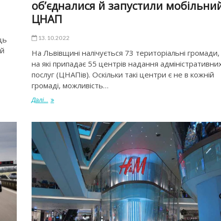
об’єдналися й запустили мобільни
ЦНАП
13.10.2022
ць
ій
На Львівщині налічується 73 територіальні громади,
на які припадає 55 центрів надання адміністративни
послуг (ЦНАПів). Оскільки такі центри є не в кожній
громаді, можливість…
Далі...