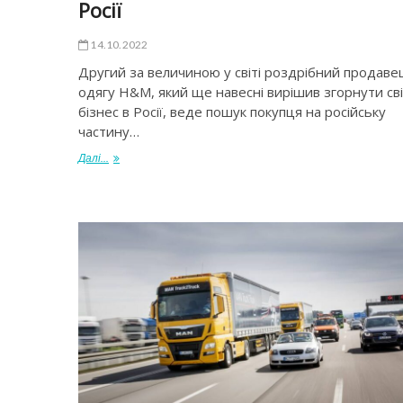
Росії
14.10.2022
Другий за величиною у світі роздрібний продаве
одягу H&M, який ще навесні вирішив згорнути св
бізнес в Росії, веде пошук покупця на російську
частину…
Далі...