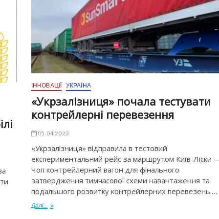
ІННОВАЦІЇ
УКРАЇНА
«Укрзалізниця» почала тестувати
контрейлерні перевезення
ілі
05.04.2023
«Укрзалізниця» відправила в тестовий
експериментальний рейс за маршрутом Київ-Ліски 
Чоп контрейлерний вагон для фінального
ва
затвердження тимчасової схеми навантаження та
шти
подальшого розвитку контрейлерних перевезень.…
Далі...