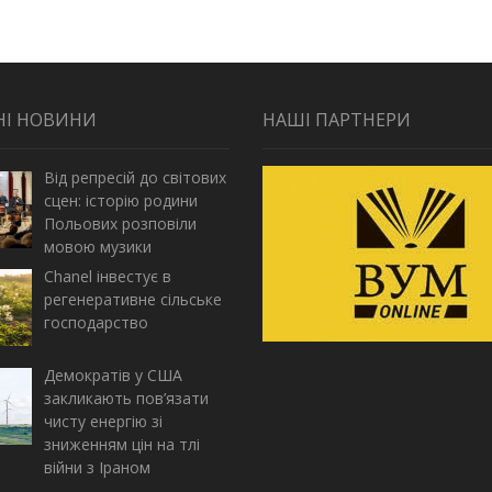
НІ НОВИНИ
НАШІ ПАРТНЕРИ
Від репресій до світових
сцен: історію родини
Польових розповіли
мовою музики
Chanel інвестує в
регенеративне сільське
господарство
Демократів у США
закликають пов’язати
чисту енергію зі
зниженням цін на тлі
війни з Іраном