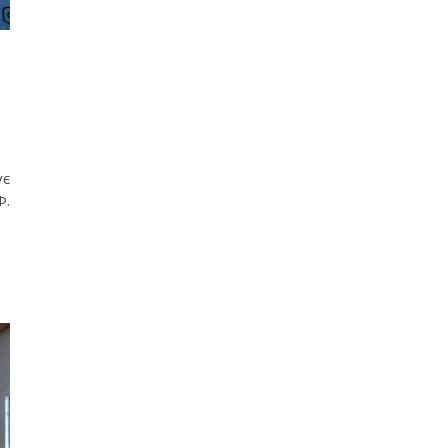
ує
Ф.