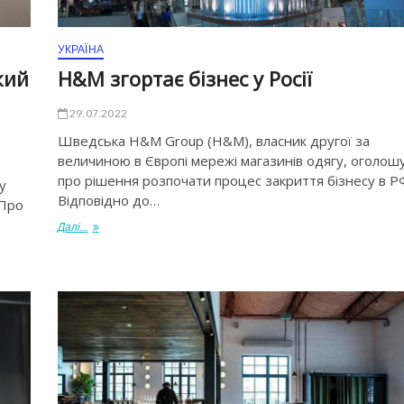
УКРАЇНА
кий
H&M згортає бізнес у Росії
29.07.2022
Шведська H&M Group (H&M), власник другої за
величиною в Європі мережі магазинів одягу, оголош
про рішення розпочати процес закриття бізнесу в Р
у
Відповідно до…
 Про
Далі...