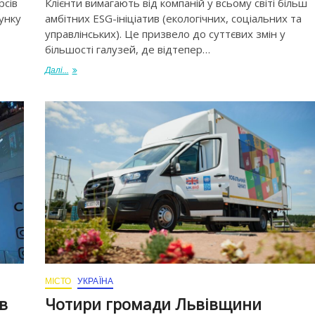
рсів
Клієнти вимагають від компаній у всьому світі більш
унку
амбітних ESG-ініціатив (екологічних, соціальних та
управлінських). Це призвело до суттєвих змін у
більшості галузей, де відтепер…
Далі...
МІСТО
УКРАЇНА
в
Чотири громади Львівщини