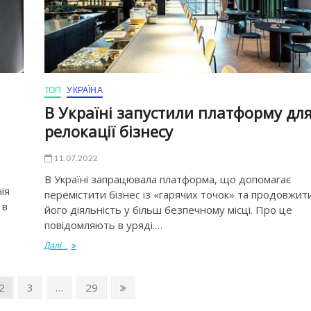
ТОП
УКРАЇНА
В Україні запустили платформу дл
релокації бізнесу
11.07.2022
В Україні запрацювала платформа, що допомагає
ія
перемістити бізнес із «гарячих точок» та продовжит
 в
його діяльність у більш безпечному місці. Про це
повідомляють в уряді.…
Далі...
2
3
…
29