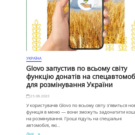
УКРАЇНА
Glovo запустив по всьому світу
функцію донатів на спецавтомоб
для розмінування України
25.08.2023
У користувачів Glovo по всьому світу з’явиться но
функція в меню — вони зможуть задонатити ко
на розмінування. Гроші підуть на спеціальні
автомобілі, які…
Далі...