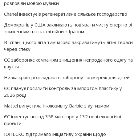
розповіли мовою музики
Chanel інвестує в регенеративне сільське господарство
Демократів у США закликають пов’язати чисту енергію зі
зниженням цін на тлі війни з Іраном
В Іспанії цього літа тимчасово закриватимуть літні тераси
через спеку
ЄС забороняє компаніям знищення непроданого одягу та
взуття
Низка країн розглядають заборону соцмереж для дітей
ЄС планує посилити контроль за імпортом пластику у
2026 році
Mattel випустила інклюзивну Barbie з аутизмом
ЄС інвестує понад 358 млн євро у 132 нові екологічні
проєкти
ЮНЕСКО підтримало ініціативу України щодо