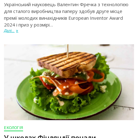
Український науковець Валентин Фречка з технологією
для сталого виробництва паперу здобув друге місце
премії молодих винахідників European Inventor Award
2024 і приз у розмірі…
Далі...
ЕКОЛОГІЯ
У школах Фінляндії почали