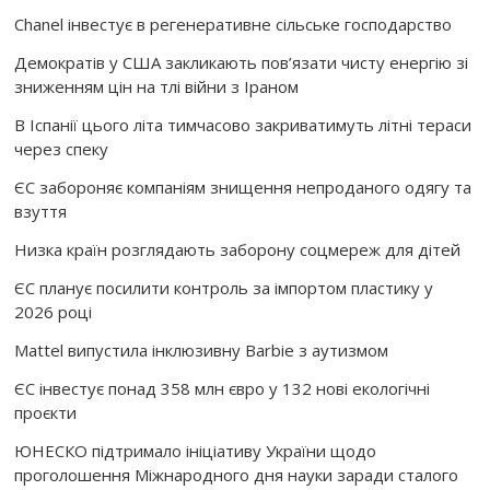
Chanel інвестує в регенеративне сільське господарство
Демократів у США закликають пов’язати чисту енергію зі
зниженням цін на тлі війни з Іраном
В Іспанії цього літа тимчасово закриватимуть літні тераси
через спеку
ЄС забороняє компаніям знищення непроданого одягу та
взуття
Низка країн розглядають заборону соцмереж для дітей
ЄС планує посилити контроль за імпортом пластику у
2026 році
Mattel випустила інклюзивну Barbie з аутизмом
ЄС інвестує понад 358 млн євро у 132 нові екологічні
проєкти
ЮНЕСКО підтримало ініціативу України щодо
проголошення Міжнародного дня науки заради сталого