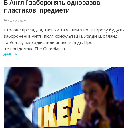
В Англії заборонять одноразові
пластикові предмети
14.12.2022
Столовe приладдя, тарілки та чашки з полістиролу будуть
заборонені в Англії після консультацій. Уряди Шотландії
та Уельсу вже здійснили аналогічні дії. Про
це повідомляє The Guardian із…
Далі...