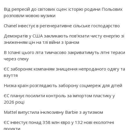
Від репресій до світових сцен: історію родини Польових
розповіли мовою музики
Chanel інвестує в регенеративне сільське господарство
Демократів у США закликають пов’язати чисту енергію зі
зниженням цін на тлі війни з Іраном
В Іспанії цього літа тимчасово закриватимуть літні тераси
через спеку
ЄС забороняє компаніям знищення непроданого одягу та
взуття
Низка країн розглядають заборону соцмереж для дітей
ЄС планує посилити контроль за імпортом пластику у
2026 році
Mattel випустила інклюзивну Barbie з аутизмом
ЄС інвестує понад 358 млн євро у 132 нові екологічні
проєкти