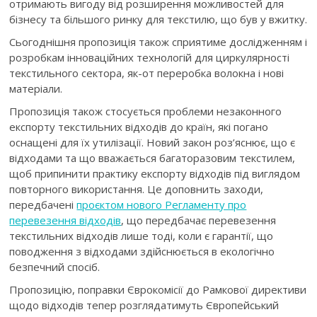
отримають вигоду від розширення можливостей для
бізнесу та більшого ринку для текстилю, що був у вжитку.
Сьогоднішня пропозиція також сприятиме
дослідженням і
розробкам інноваційних технологій
для циркулярності
текстильного сектора, як-от переробка волокна і нові
матеріали.
Пропозиція також стосується проблеми
незаконного
експорту текстильних відходів до країн, які погано
оснащені для їх утилізації.
Новий закон роз’яснює, що є
відходами та що вважається багаторазовим текстилем,
щоб припинити практику експорту відходів під виглядом
повторного використання. Це доповнить заходи,
передбачені
проєктом нового Регламенту про
перевезення відходів
, що передбачає перевезення
текстильних відходів лише тоді, коли є гарантії, що
поводження з відходами здійснюється в екологічно
безпечний спосіб.
Пропозицію, поправки Єврокомісії до Рамкової директиви
щодо відходів тепер розглядатимуть Європейський