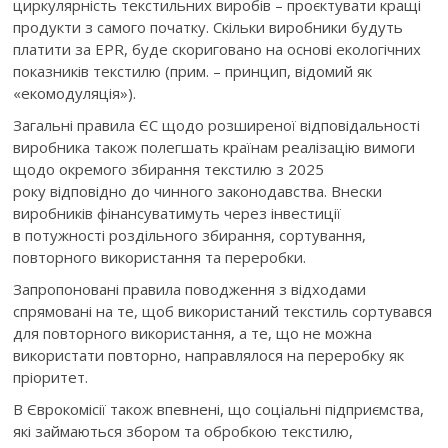
циркулярність текстильних виробів – проєктувати кращі
продукти з самого початку. Скільки виробники будуть
платити за EPR, буде скориговано на основі екологічних
показників текстилю (прим. – принцип, відомий як
«екомодуляція»).
Загальні правила ЄС щодо розширеної відповідальності
виробника також полегшать країнам реалізацію вимоги
щодо окремого збирання текстилю з 2025
року відповідно до чинного законодавства. Внески
виробників фінансуватимуть через інвестиції
в потужності роздільного збирання, сортування,
повторного використання та переробки.
Запропоновані правила поводження з відходами
спрямовані на те, щоб використаний текстиль сортувався
для повторного використання, а те, що не можна
використати повторно, направлялося на переробку як
пріоритет.
В Єврокомісії також впевнені, що соціальні підприємства,
які займаються збором та обробкою текстилю,