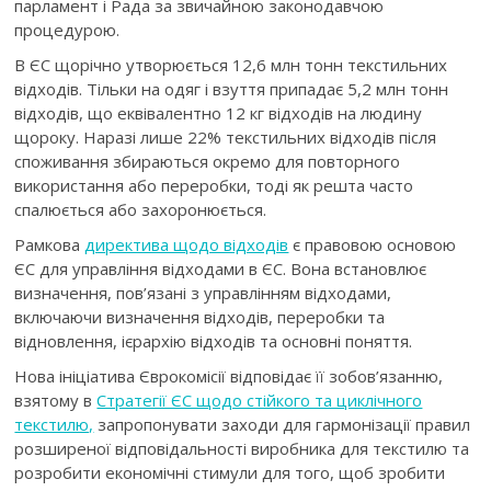
парламент і Рада за звичайною законодавчою
процедурою.
В ЄС щорічно утворюється 12,6 млн тонн текстильних
відходів. Тільки на одяг і взуття припадає 5,2 млн тонн
відходів, що еквівалентно
12 кг відходів на людину
щороку
. Наразі лише 22% текстильних відходів після
споживання збираються окремо для повторного
використання або переробки, тоді як решта часто
спалюється або захоронюється.
Рамкова
директива щодо відходів
є правовою основою
ЄС для управління відходами в ЄС. Вона встановлює
визначення, пов’язані з управлінням відходами,
включаючи визначення відходів, переробки та
відновлення, ієрархію відходів та основні поняття.
Нова ініціатива Єврокомісії відповідає її зобов’язанню,
взятому в
Стратегії ЄС щодо стійкого та циклічного
текстилю,
запропонувати заходи для гармонізації правил
розширеної відповідальності виробника для текстилю та
розробити економічні стимули для того, щоб зробити