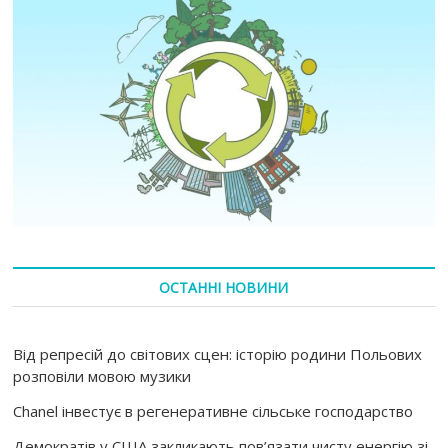
ОСТАННІ НОВИНИ
Від репресій до світових сцен: історію родини Польових
розповіли мовою музики
Chanel інвестує в регенеративне сільське господарство
Демократів у США закликають пов’язати чисту енергію зі