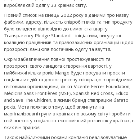
виробляє свій одяг у 33 країнах світу.
Повний список на кінець 2022 року з даними про назву
фабрики, адресу, кількість співробітників та тип продукту
було складено відповідно до вимог стандарту
Transparency Pledge Standard – ініціативи, висунутої
коаліцією працівників та правозахисних організацій щодо
прозорості ланцюгів постачань одягу та взуття.
Окрім забезпечення повної простежуваності та
прозорості свого ланцюга створення вартості, у
найближчі кілька років Mango буде просувати проєкти
соціальних дій та довгострокову співпрацю з провідними
світовими організаціями, як-от Vicente Ferrer Foundation,
Médicins Sans Frontières (MSF), Spanish Red Cross, Educo
and Save The Children, з якими бренд співпрацює багато
років. Мета полягає в тому, щоб вплинути на
маргіналізовані групи в країнах по всьому світу і зробити
свій внесок у соціально-економічний розвиток у країнах, в
яких він працює.
Також найближчими роками компанія реалізовуватиме