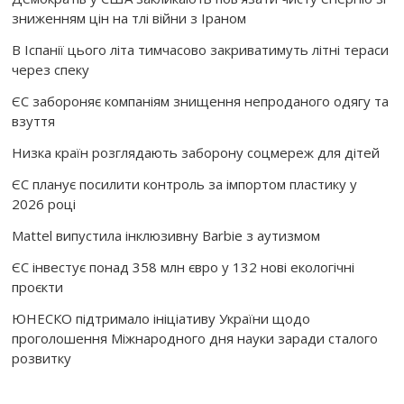
зниженням цін на тлі війни з Іраном
В Іспанії цього літа тимчасово закриватимуть літні тераси
через спеку
ЄС забороняє компаніям знищення непроданого одягу та
взуття
Низка країн розглядають заборону соцмереж для дітей
ЄС планує посилити контроль за імпортом пластику у
2026 році
Mattel випустила інклюзивну Barbie з аутизмом
ЄС інвестує понад 358 млн євро у 132 нові екологічні
проєкти
ЮНЕСКО підтримало ініціативу України щодо
проголошення Міжнародного дня науки заради сталого
розвитку