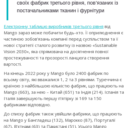
своїх фабрик третього рівня, пов’язаних із
постачальниками тканин і фурнітури
Електронну таблицю виробників третього рівня
від
Mango зараз може побачити будь-хто. Її оприлюднення є
частиною зобов’язань компанії перед суспільством та її
нової стратегії сталого розвитку із назвою «Sustainable
Vision 2030», яка спрямована на досягнення повної
простежуваності та прозорості ланцюга створення
вартості.
На кінець 2022 року у Mango було 2400 фабрик по
всьому світу, які вважалися 1, 2 та 3 рівнями. Туреччина є
країною з найбільшою кількістю фабрик, що працюють на
Mango (663), за нею – Китай (651) та Індія (214). Іспанія та
Італія завершують першу п’ятірку зі 169 та 150
фабриками відповідно.
До списку фабрик також увійшли фабрики, що працюють
на Mango у Бангладеш (132), Марокко (87), Португалії
(67), В’єтнамі (63) та Пакистані (51). Усього Mango