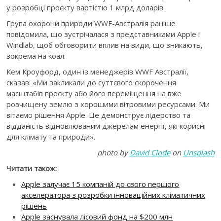
у розробці проєкту вартістю 1 млрд доларів.
Група охорони природи WWF-Австралія раніше
повідомила, що зустрічалася з представниками Apple і
Windlab, щоб обговорити вплив на види, що зникають,
зокрема на коал.
Кем Кроуфорд, один із менеджерів WWF Австралії,
сказав: «Ми закликали до суттєвого скорочення
масштабів проєкту або його переміщення на вже
розчищену землю з хорошими вітровими ресурсами. Ми
вітаємо рішення Apple. Це демонструє лідерство та
відданість відновлюваним джерелам енергії, які корисні
для клімату та природи».
photo by
David Clode
on
Unsplash
Читати також:
Apple залучає 15 компаній до свого першого
акселератора з розробки інноваційних кліматичних
рішень
Apple заснувала лісовий фонд на $200 млн