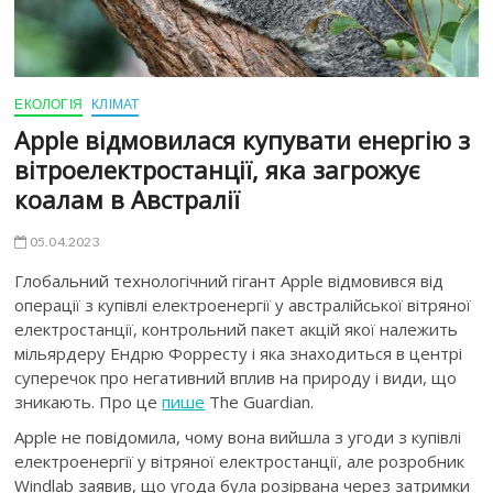
ЕКОЛОГІЯ
КЛІМАТ
Apple відмовилася купувати енергію з
вітроелектростанції, яка загрожує
коалам в Австралії
05.04.2023
Глобальний технологічний гігант Apple відмовився від
операції з купівлі електроенергії у австралійської вітряної
електростанції, контрольний пакет акцій якої належить
мільярдеру Ендрю Форресту і яка знаходиться в центрі
суперечок про негативний вплив на природу і види, що
зникають. Про це
пише
The Guardian.
Apple не повідомила, чому вона вийшла з угоди з купівлі
електроенергії у вітряної електростанції, але розробник
Windlab заявив, що угода була розірвана через затримки