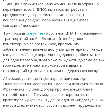
Львівщина прихистила близько 400 тисяч внутрішньо
переміщених осіб (ВПО), які також потребували і
продовження дії протермінованих паспортів, і
поновлення довідок, і перенесення місця виплат
соціальної допомоги.
Тож громади
запустили
мобільний ЦНАП – спеціальний
транспортний засіб, обладнаний необхідною
комп’ютерною та оргтехнікою, програмним
забезпеченням і вільним доступом до інтернету. Інакше
кажучи, ЦНАП – це пересувне віддалене робоче місце
для адміністратора, який може виїжджати додому до тих
громадян, які не мають можливості відвідати
стаціонарний ЦНАП для отримання державних послуг.
Аби реалізувати цю ініціативу, чотири громади –
Новояворівська, Яворівська, Судововишнянська та Івано-
Франківська – уклали договір про міжмуніципальне
співробітництво. Таку модель партнерства часто
практикують у країнах ЄС, де це один із найдоступніших і
найбільш ефективних способів подолання труднощів із