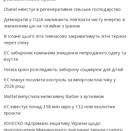
Chanel інвестує в регенеративне сільське господарство
Демократів у США закликають пов’язати чисту енергію зі
зниженням цін на тлі війни з Іраном
В Іспанії цього літа тимчасово закриватимуть літні тераси
через спеку
ЄС забороняє компаніям знищення непроданого одягу та
взуття
Низка країн розглядають заборону соцмереж для дітей
ЄС планує посилити контроль за імпортом пластику у
2026 році
Mattel випустила інклюзивну Barbie з аутизмом
ЄС інвестує понад 358 млн євро у 132 нові екологічні
проєкти
ЮНЕСКО підтримало ініціативу України щодо
проголошення Міжнародного дня науки заради сталого