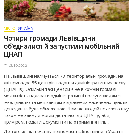
МІСТО
УКРАЇНА
Чотири громади Львівщини
об’єдналися й запустили мобільний
ЦНАП
13.10.2022
На Львівщині налічується 73 територіальні громади, на
які припадає 55 центрів надання адміністративних послуг
(ЦНАПів). Оскільки такі центри є не в кожній громаді,
можливість надавати адміністративні послуги людям з
інвалідністю та мешканцям віддалених населених пунктів
донедавна була обмеженою. Чимало людей похилого віку
також не завжди могли дістатися до ЦНАПу, аби,
приміром, подати документи на отримання пільг.
До того ж, від початку повномасштабної війни в Україні