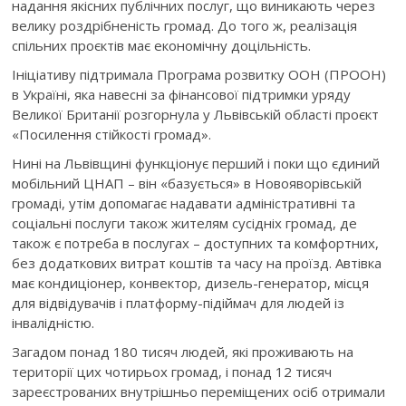
надання якісних публічних послуг, що виникають через
велику роздрібненість громад. До того ж, реалізація
спільних проєктів має економічну доцільність.
Ініціативу підтримала Програма розвитку ООН (ПРООН)
в Україні, яка навесні за фінансової підтримки уряду
Великої Британії розгорнула у Львівській області проєкт
«Посилення стійкості громад».
Нині на Львівщині функціонує перший і поки що єдиний
мобільний ЦНАП – він «базується» в Новояворівській
громаді, утім допомагає надавати адміністративні та
соціальні послуги також жителям сусідніх громад, де
також є потреба в послугах – доступних та комфортних,
без додаткових витрат коштів та часу на проїзд. Автівка
має кондиціонер, конвектор, дизель-генератор, місця
для відвідувачів і платформу-підіймач для людей із
інвалідністю.
Загадом понад 180 тисяч людей, які проживають на
території цих чотирьох громад, і понад 12 тисяч
зареєстрованих внутрішньо переміщених осіб отримали