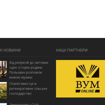
НІ НОВИНИ
НАШІ ПАРТНЕРИ
Від репресій до світових
сцен: історію родини
Польових розповіли
мовою музики
Chanel інвестує в
регенеративне сільське
господарство
Демократів у США