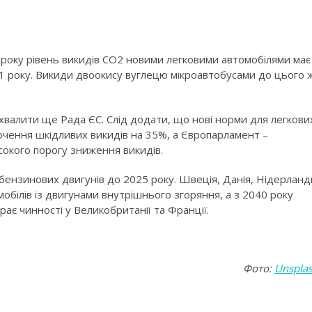
0 року рівень викидів СО2 новими легковими автомобілями має
1 року. Викиди двоокису вуглецю мікроавтобусами до цього 
хвалити ще Рада ЄС. Слід додати, що нові норми для легкови
очення шкідливих викидів на 35%, а Європарламент –
окого порогу зниження викидів.
 бензинових двигунів до 2025 року. Швеція, Данія, Нідерланд
білів із двигунами внутрішнього згоряння, а з 2040 року
рає чинності у Великобританії та Франції.
Фото:
Unspla