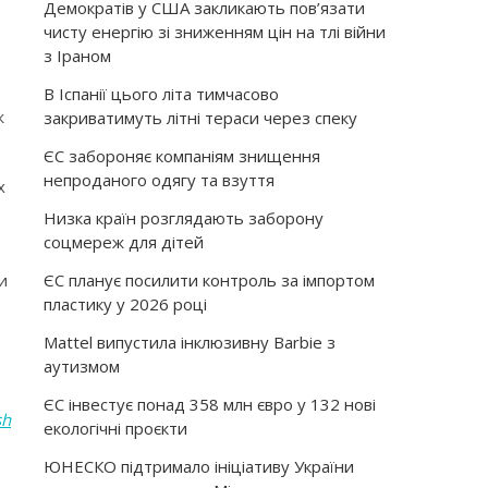
Демократів у США закликають пов’язати
чисту енергію зі зниженням цін на тлі війни
з Іраном
В Іспанії цього літа тимчасово
ж
закриватимуть літні тераси через спеку
ЄС забороняє компаніям знищення
непроданого одягу та взуття
х
Низка країн розглядають заборону
соцмереж для дітей
ЄС планує посилити контроль за імпортом
и
пластику у 2026 році
Mattel випустила інклюзивну Barbie з
аутизмом
ЄС інвестує понад 358 млн євро у 132 нові
sh
екологічні проєкти
ЮНЕСКО підтримало ініціативу України