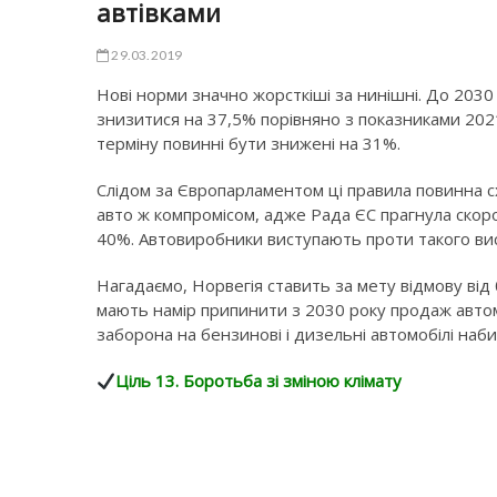
автівками
29.03.2019
Нові норми значно жорсткіші за нинішні. До 203
знизитися на 37,5% порівняно з показниками 202
терміну повинні бути знижені на 31%.
Слідом за Європарламентом ці правила повинна с
авто ж компромісом, адже Рада ЄС прагнула скор
40%. Автовиробники виступають проти такого вис
Нагадаємо, Норвегія ставить за мету відмову від
мають намір припинити з 2030 року продаж автомо
заборона на бензинові і дизельні автомобілі наби
Ціль 13. Боротьба зі зміною клімату