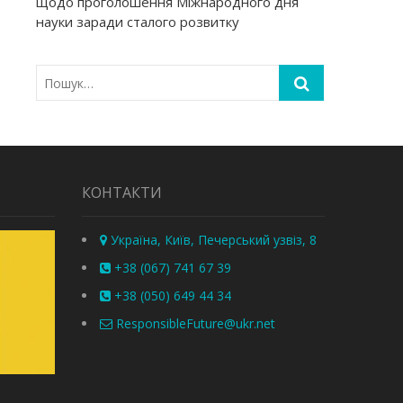
щодо проголошення Міжнародного дня
науки заради сталого розвитку
КОНТАКТИ
Україна, Київ, Печерський узвіз, 8
+38 (067) 741 67 39
+38 (050) 649 44 34
ResponsibleFuture@ukr.net