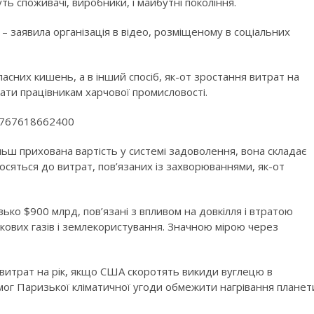
ть споживачі, виробники, і майбутні покоління.
– заявила організація в відео, розміщеному в соціальних
ласних кишень, а в інший спосіб, як-от зростання витрат на
лати працівникам харчової промисловості.
38767618662400
ьш прихована вартість у системі задоволення, вона складає
ідносяться до витрат, пов’язаних із захворюваннями, як-от
зько $900 млрд, пов’язані з впливом на довкілля і втратою
кових газів і землекористування. Значною мірою через
итрат на рік, якщо США скоротять викиди вуглецю в
имог Паризької кліматичної угоди обмежити нагрівання планет