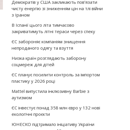
Демократів у США закликають пов’язати
чисту енергію зі зниженням цін на тлі війни
з Іраном
В Іспанії цього літа тимчасово
закриватимуть літні тераси через спеку
ЄС забороняє компаніям знищення
непроданого одягу та взуття
Низка країн розглядають заборону
соцмереж для дітей
ЄС планує посилити контроль за імпортом
пластику у 2026 році
Mattel випустила інклюзивну Barbie з
аутизмом
ЄС інвестує понад 358 млн євро у 132 нові
екологічні проєкти
ЮНЕСКО підтримало ініціативу України