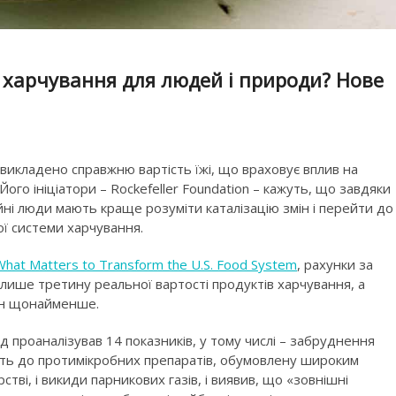
в харчування для людей і природи? Нове
викладено справжню вартість їжі, що враховує вплив на
Його ініціатори – Rockefeller Foundation – кажуть, що завдяки
йні люди мають краще розуміти каталізацію змін і перейти до
ої системи харчування.
What Matters to Transform the U.S. Food System
, рахунки за
ише третину реальної вартості продуктів харчування, а
лн щонайменше.
д проаналізував 14 показників, у тому числі – забруднення
кість до протимікробних препаратів, обумовлену широким
тві, і викиди парникових газів, і виявив, що «зовнішні