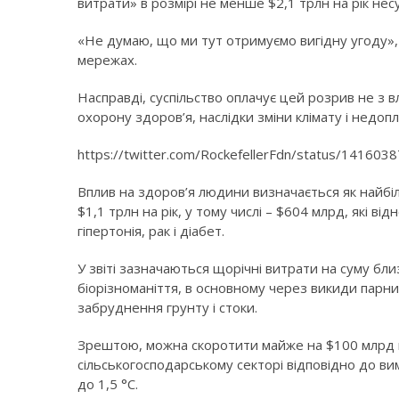
витрати» в розмірі не менше $2,1 трлн на рік несу
«Не думаю, що ми тут отримуємо вигідну угоду», 
мережах.
Насправді, суспільство оплачує цей розрив не з в
охорону здоров’я, наслідки зміни клімату і недоп
https://twitter.com/RockefellerFdn/status/14160
Вплив на здоров’я людини визначається як найбіл
$1,1 трлн на рік, у тому числі – $604 млрд, які в
гіпертонія, рак і діабет.
У звіті зазначаються щорічні витрати на суму бли
біорізноманіття, в основному через викиди парни
забруднення грунту і стоки.
Зрештою, можна скоротити майже на $100 млрд в
сільськогосподарському секторі відповідно до в
до 1,5 °C.