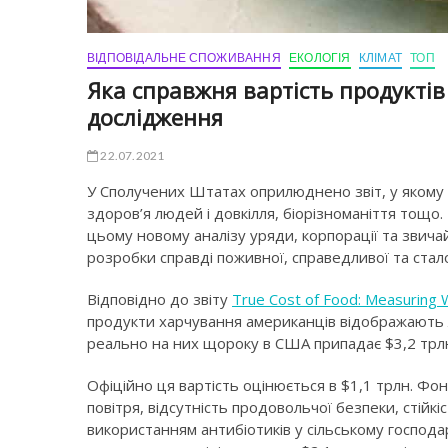
ВІДПОВІДАЛЬНЕ СПОЖИВАННЯ
ЕКОЛОГІЯ
КЛІМАТ
ТОП
Яка справжня вартість продукті
дослідження
22.07.2021
У Сполучених Штатах оприлюднено звіт, у якому 
здоров’я людей і довкілля, біорізноманіття тощо. 
цьому новому аналізу уряди, корпорації та звича
розробки справді поживної, справедливої та стал
Відповідно до звіту
True Cost of Food: Measuring 
продукти харчування американців відображають л
реально на них щороку в США припадає $3,2 тр
Офіційно ця вартість оцінюється в $1,1 трлн. Фон
повітря, відсутність продовольчої безпеки, стій
використанням антибіотиків у сільському господарс