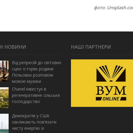
фото: Unsplash.c
НІ НОВИНИ
НАШІ ПАРТНЕРИ
Від репресій до світових
сцен: історію родини
Польових розповіли
мовою музики
Chanel інвестує в
регенеративне сільське
господарство
Демократів у США
закликають пов’язати
чисту енергію зі