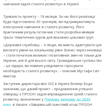
навчання задля сталого розвитку» в Україні
Тривалість проекту – 18 місяців. За час його реалізації
буде підготовлено 30 тренерів, які підтримуватимуть
електронне навчання зі сталого розвитку. Його
практичним результатом має стати розробка мінімум
трьох тематичних курсів для вказаних цільових груп.
«Державні службовці – ті люди, які мають адаптувати цілі
високого рівня на локальному рівні. Бізнес через інновації
– стати початком великих і позитивних змін не тільки для
України, але й для всього світу. Громадянське суспільство
– це лідери, які повинні усвідомити і просувати
необхідність сталого розвитку», – пояснив Мустафа Саіт-
Аметов.
Заступник директора місії GIZ в Україні Волкер Боде
зазначив, що даний проект – продовження успішної
співпраці з ПРООН задля впровадження Цілей сталого
розвитку, визначених у
Порядку денному до 2030
року,
в Україні. «Завдяки цій грантовій угоді ПРООН