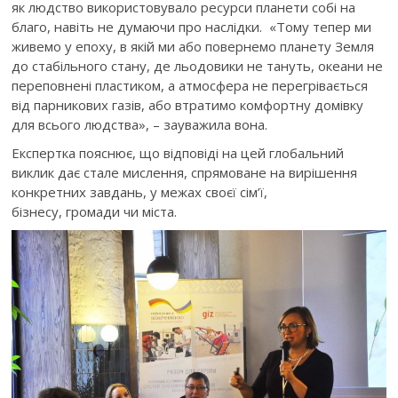
як людство використовувало ресурси планети собі на
благо, навіть не думаючи про наслідки.
«Тому тепер ми
живемо у епоху, в якій ми або повернемо планету Земля
до стабільного стану, де льодовики не тануть, океани не
переповнені пластиком, а атмосфера не перегрівається
від парникових газів, або втратимо комфортну домівку
для всього людства», – зауважила вона.
Експертка пояснює, що відповіді на цей глобальний
виклик дає стале мислення, спрямоване на вирішення
конкретних завдань, у межах своєї сім’ї,
бізнесу, громади чи міста.