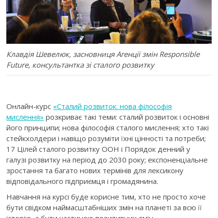
Клавдія Шевелюк, засновниця Агенції змін Responsible
Future, консультантка зі сталого розвитку
Онлайн-курс
«Сталий розвиток: нова філософія
мислення»
розкриває такі теми: сталий розвиток і основні
його принципи; нова філософія сталого мислення; хто такі
стейкхолдери і навіщо розуміти їхні цінності та потреби;
17 Цілей сталого розвитку ООН і Порядок денний у
галузі розвитку на період до 2030 року; експоненціальне
зростання та багато нових термінів для лексикону
відповідального підприємця і громадянина.
Навчання на курсі буде корисне тим, хто не просто хоче
бути свідком наймасштабніших змін на планеті за всю її