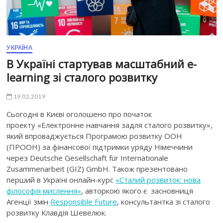
УКРАЇНА
В Україні стартував масштабний е-
learning зі сталого розвитку
19.02.2019
Сьогодні в Києві оголошено про початок
проекту «Електронне навчання задля сталого розвитку»,
який впроваджується Програмою розвитку ООН
(ПРООН) за фінансової підтримки уряду Німеччини
через Deutsche Gesellschaft für Internationale
Zusammenarbeit (GIZ) GmbH. Також презентовано
перший в Україні онлайн-курс
«Сталий розвиток: нова
філософія мислення»
, авторкою якого є засновниця
Агенції змін
Responsible Future
, консультантка зі сталого
розвитку Клавдія Шевелюк.