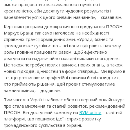
зможе працювати з максимальною гнучкістю і
креативністю, аби досягнути чудових результатів і
забезпечити успіх цього онлайн-навчання», – сказав він.
Керівник програми демократичного врядування ПРООН
Маркус Бранд так само наголосив на необхідності
справжніх трансформаційних змін. «Уряди, бізнес та
громадянське суспільство – всі вони відіграють важливу
роль і повинні працювати разом, щоб ефективно
реагувати на надзвичайно складні виклики сьогодення.
Це також потребує нових навичок, нових знань, а також
нових підходів, цінностей та форм співпраці… Ми віримо в
те, що розвиваючи професійні навички й світогляд тих,
хто приймають рішення, цей проект стимулюватиме
важливі зміни», – додав він.
Тим часом в Україні набирає обертів перший онлайн-курс
про стале мислення та сталий розвиток, рекомендований
ПРООН. Він доступний кожному на
ВУМ online
– освітній
платформі, що поширює ідеї і сприяє розвитку
громадянського суспільства в Україні.