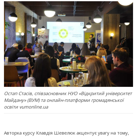
Остап Стасів, співзасновник НУО «Відкритий університет
Майдану» (ВУМ) та онлайн-платформи громадянської
освіти vumonline.ua
Авторка курсу Клавдія Шевелюк акцентує увагу на тому,