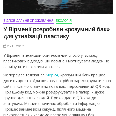
ВІДПОВІДАЛЬНЕ СПОЖИВАННЯ
ЕКОЛОГІЯ
У Вірменії розробили «розумний бак»
для утилізації пластику
28.10.2019
У Вірменії винайшли оригінальний спосіб утилізації
пластикових відходів. Він повинен мотивувати людей не
засмічувати пакетами довкілля.
Як передає телеканал
Мир24,
«розумний бак» працює
досить просто. Для початку потрібно зареєструватися на
сайті, після чого вам видають ваш персональний QR-код.
При цьому код можна роздрукувати на папері – дуже
зручно для літніх людей. Прикладаєте QR-код до
зчитувача. Машина починає обробляти інформацію.
Процес займає вісім секунд, після чого машина
відкривається – кладемо всередину пляшку і бак