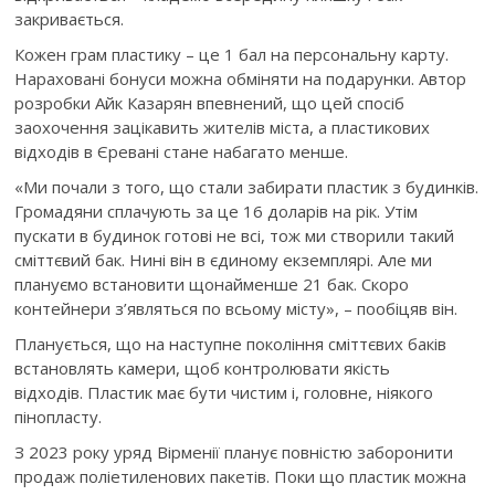
закривається.
Кожен грам пластику – це 1 бал на персональну карту.
Нараховані бонуси можна обміняти на подарунки. Автор
розробки Айк Казарян впевнений, що цей спосіб
заохочення зацікавить жителів міста, а пластикових
відходів в Єревані стане набагато менше.
«Ми почали з того, що стали забирати пластик з будинків.
Громадяни сплачують за це 16 доларів на рік. Утім
пускати в будинок готові не всі, тож ми створили такий
сміттєвий бак. Нині він в єдиному екземплярі. Але ми
плануємо встановити щонайменше 21 бак. Скоро
контейнери з’являться по всьому місту», – пообіцяв він.
Планується, що на наступне покоління сміттєвих баків
встановлять камери, щоб контролювати якість
відходів. Пластик має бути чистим і, головне, ніякого
пінопласту.
З 2023 року уряд Вірменії планує повністю заборонити
продаж поліетиленових пакетів. Поки що пластик можна