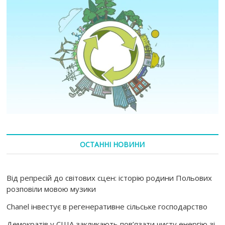
ОСТАННІ НОВИНИ
Від репресій до світових сцен: історію родини Польових
розповіли мовою музики
Chanel інвестує в регенеративне сільське господарство
Демократів у США закликають пов’язати чисту енергію зі