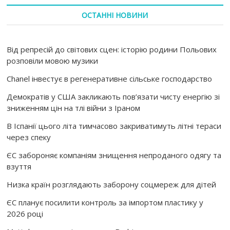
ОСТАННІ НОВИНИ
Від репресій до світових сцен: історію родини Польових
розповіли мовою музики
Chanel інвестує в регенеративне сільське господарство
Демократів у США закликають пов’язати чисту енергію зі
зниженням цін на тлі війни з Іраном
В Іспанії цього літа тимчасово закриватимуть літні тераси
через спеку
ЄС забороняє компаніям знищення непроданого одягу та
взуття
Низка країн розглядають заборону соцмереж для дітей
ЄС планує посилити контроль за імпортом пластику у
2026 році