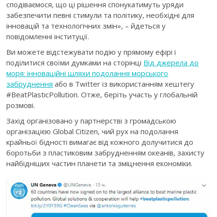
сподіваємося, що ці рішення спонукатимуть уряди
забезпечити певні стимули та політику, необхідні для
інновацій та технологічних змін», – йдеться у
повідомленні інституції.
Ви можете відстежувати подію у прямому ефірі і
поділитися своїми думками на сторінці
Від джерела до
моря: інноваційні шляхи подолання морського
забруднення
або в Twitter із використанням хештегу
#BeatPlasticPollution. Отже, беріть участь у глобальній
розмові.
Захід організовано у партнерстві з громадською
організацією Global Citizen, чий рух на подолання
крайньої бідності вимагає від кожного долучитися до
боротьби з пластиковим забрудненням океанів, захисту
найбідніших частин планети та зміцнення економіки.