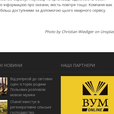
 інформацією про океани, якість повітря тощо. Компанія має
 більш доступними за допомогою цього хмарного сервісу.
Photo by Christian Wiediger on Unspla
НІ НОВИНИ
НАШІ ПАРТНЕРИ
Від репресій до світових
сцен: історію родини
Польових розповіли
мовою музики
Chanel інвестує в
регенеративне сільське
господарство