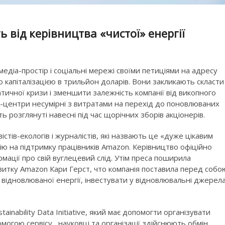
від керівництва «чистої» енергії
едіа-простір і соціальні мережі своїми петиціями на адресу
 капіталізацією в трильйон доларів. Вони закликають скласти
тичної кризи і зменшити залежність компанії від викопного
та-центри несумірні з витратами на перехід до поновлюваних
 розглянуті навесні під час щорічних зборів акціонерів.
стів-екологів і журналістів, які назвають це «дуже цікавим
ію на підтримку працівників Amazon. Керівництво офіційно
мації про свій вуглецевий слід. Утім преса поширила
итку Amazon Кари Герст, что компанія поставила перед собо
відновлюваної енергії, інвестувати у відновлювальні джерел
inability Data Initiative, який має допомогти організувати
омогою сервісу, науковці та організації здійснюють обмін