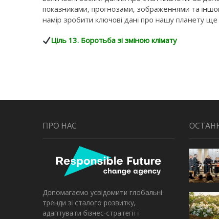
показниками, прогнозами, зображеннями та іншою
намір зробити ключові дані про нашу планету ще
Ціль 13. Боротьба зі зміною клімату
ПРО НАС
ОСТАН
Допомагаємо усвідомити глобальні
тренди зі сталого розвитку,
адаптувати бізнес-стратегії і