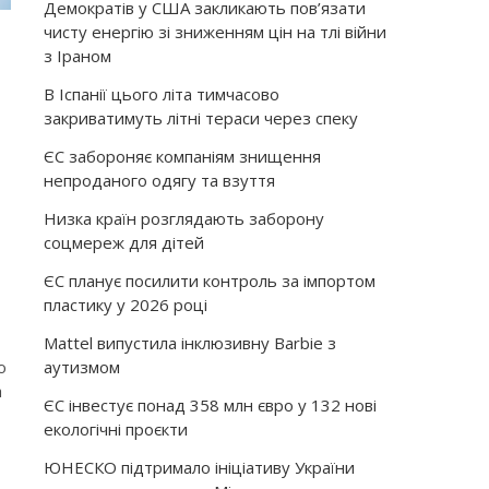
Демократів у США закликають пов’язати
чисту енергію зі зниженням цін на тлі війни
з Іраном
В Іспанії цього літа тимчасово
закриватимуть літні тераси через спеку
ЄС забороняє компаніям знищення
непроданого одягу та взуття
Низка країн розглядають заборону
соцмереж для дітей
ЄС планує посилити контроль за імпортом
пластику у 2026 році
Mattel випустила інклюзивну Barbie з
аутизмом
ю
а
ЄС інвестує понад 358 млн євро у 132 нові
екологічні проєкти
ЮНЕСКО підтримало ініціативу України