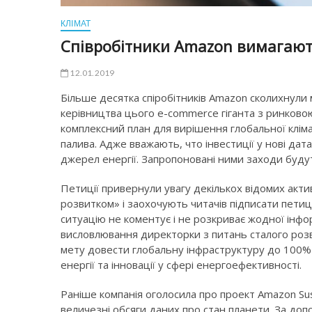
КЛІМАТ
Співробітники Amazon вимагають 
12.01.2019
Більше десятка спіробітників Amazon сколихнули м
керівництва цього e-commerce гіганта з ринковою
комплексний план для вирішення глобальної кліма
палива. Адже вважають, что інвестиції у нові да
джерел енергії. Запропоновані ними заходи будуть
Петиції привернули увагу декількох відомих активі
розвитком» і заохочують читачів підписати петиц
ситуацію не коментує і не розкриває жодної інфор
висловлювання директорки з питань сталого розв
мету довести глобальну інфраструктуру до 100% 
енергії та інновації у сфері енергоефективності.
Раніше компанія оголосила про проект Amazon Susta
величезні обсяги даних про стан планети. За доп