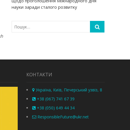
щодо проголошення Міжнародного дня
науки заради сталого розвитку
sh
КОНТАКТИ
Україна, Київ, Печерський узвіз, 8
+38 (067) 741 67 39
+38 (050) 649 44 34
ResponsibleFuture@ukr.net