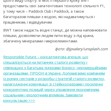
цього виду спорту. В якості першого кроку BWT
предоставить свої запатентовані технології спільноті F1,
у тому числі – Paddock Club і Paddock, а також
багаторазові пляшки з водою, які надаватимуться і
працівникам, і відвідувачам.
BWT також надасть водні станції, де можна наповнювати
пляшки, дозволяючи людям пити воду з-під крана,
збагачену мінералами і мікроелементами.
фото: @jpvalery/unsplash.com
Responsible Future – консалтингова агенція, що
спеціалізується на питаннях сталого розвитку і
співпрацює з багатьма лідерами бізнесу, некомерційними
організаціями, ПРООН в Україні. Допомагаємо компаніям
із різних секторів у розробці стратегій сталого розвитку,
налагодженні комунікації зі стейкхолдерами і посиленні
конкурентних позицій через управління економічним,
соціальним і екологічним впливом. Замовити
консультацію >>>