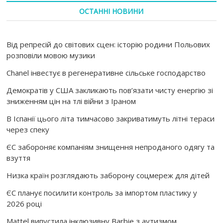
ОСТАННІ НОВИНИ
Від репресій до світових сцен: історію родини Польових
розповіли мовою музики
Chanel інвестує в регенеративне сільське господарство
Демократів у США закликають пов’язати чисту енергію зі
зниженням цін на тлі війни з Іраном
В Іспанії цього літа тимчасово закриватимуть літні тераси
через спеку
ЄС забороняє компаніям знищення непроданого одягу та
взуття
Низка країн розглядають заборону соцмереж для дітей
ЄС планує посилити контроль за імпортом пластику у
2026 році
Mattel випустила інклюзивну Barbie з аутизмом