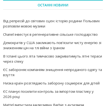
ОСТАННІ НОВИНИ
Від репресій до світових сцен: історію родини Польових
розповіли мовою музики
Chanel інвестує в регенеративне сільське господарство
Демократів у США закликають пов’язати чисту енергію зі
зниженням цін на тлі війни з Іраном
В Іспанії цього літа тимчасово закриватимуть літні тераси
через спеку
ЄС забороняє компаніям знищення непроданого одягу та
взуття
Низка країн розглядають заборону соцмереж для дітей
ЄС планує посилити контроль за імпортом пластику у
2026 році
Mattel випустила інклюзивну Barbie з аутизмом