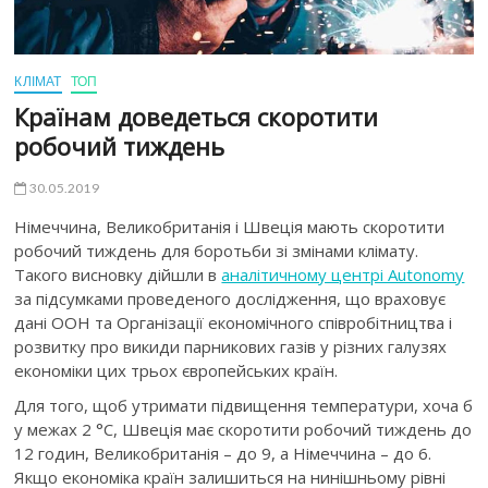
КЛІМАТ
ТОП
Країнам доведеться скоротити
робочий тиждень
30.05.2019
Німеччина, Великобританія і Швеція мають скоротити
робочий тиждень для боротьби зі змінами клімату.
Такого висновку дійшли в
аналітичному центрі Autonomy
за підсумками проведеного дослідження, що враховує
дані ООН та Організації економічного співробітництва і
розвитку про викиди парникових газів у різних галузях
економіки цих трьох європейських країн.
Для того, щоб утримати підвищення температури, хоча б
у межах 2 °C, Швеція має скоротити робочий тиждень до
12 годин, Великобританія – до 9, а Німеччина – до 6.
Якщо економіка країн залишиться на нинішньому рівні