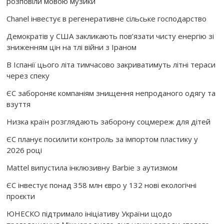
розповіли мовою музики
Chanel інвестує в регенеративне сільське господарство
Демократів у США закликають пов’язати чисту енергію зі
зниженням цін на тлі війни з Іраном
В Іспанії цього літа тимчасово закриватимуть літні тераси
через спеку
ЄС забороняє компаніям знищення непроданого одягу та
взуття
Низка країн розглядають заборону соцмереж для дітей
ЄС планує посилити контроль за імпортом пластику у
2026 році
Mattel випустила інклюзивну Barbie з аутизмом
ЄС інвестує понад 358 млн євро у 132 нові екологічні
проєкти
ЮНЕСКО підтримало ініціативу України щодо