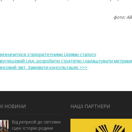
фото: A
і визначитися з пріоритетними Цілями сталого
 вуглецевий слід, розробити стратегію і налаштувати метрики
ансовий звіт. Замовити консультацію >>>
НІ НОВИНИ
НАШІ ПАРТНЕРИ
Від репресій до світових
сцен: історію родини