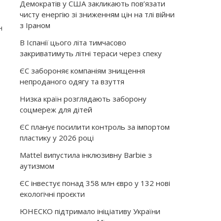
Демократів у США закликають пов’язати
чисту енергію зі зниженням цін на тлі війни
з Іраном
н
В Іспанії цього літа тимчасово
закриватимуть літні тераси через спеку
ЄС забороняє компаніям знищення
непроданого одягу та взуття
Низка країн розглядають заборону
соцмереж для дітей
ЄС планує посилити контроль за імпортом
пластику у 2026 році
Mattel випустила інклюзивну Barbie з
аутизмом
ЄС інвестує понад 358 млн євро у 132 нові
екологічні проєкти
ЮНЕСКО підтримало ініціативу України