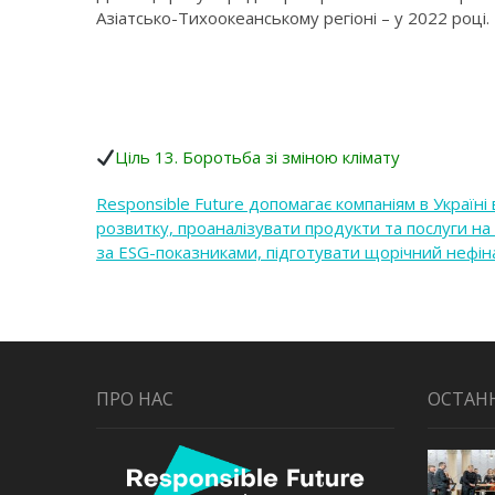
Азіатсько-Тихоокеанському регіоні – у 2022 році.
Ціль 13. Боротьба зі зміною клімату
Responsible Future допомагає компаніям в Україн
розвитку, проаналізувати продукти та послуги на
за ESG-показниками, підготувати щорічний нефін
ПРО НАС
ОСТАН