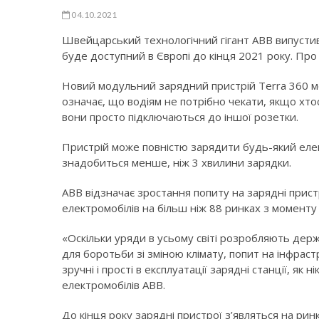
04.10.2021
Швейцарський технологічний гігант ABB випустив 
буде доступний в Європі до кінця 2021 року. Пр
Новий модульний зарядний пристрій Terra 360 м
означає, що водіям не потрібно чекати, якщо хто
вони просто підключаються до іншої розетки.
Пристрій може повністю зарядити будь-який елек
знадобиться менше, ніж 3 хвилини зарядки.
ABB відзначає зростання попиту на зарядні прис
електромобілів на більш ніж 88 ринках з моменту
«Оскільки уряди в усьому світі розробляють держ
для боротьби зі зміною клімату, попит на інфрас
зручні і прості в експлуатації зарядні станції, я
електромобілів ABB.
До кінця року зарядні пристрої з’являться на ринк