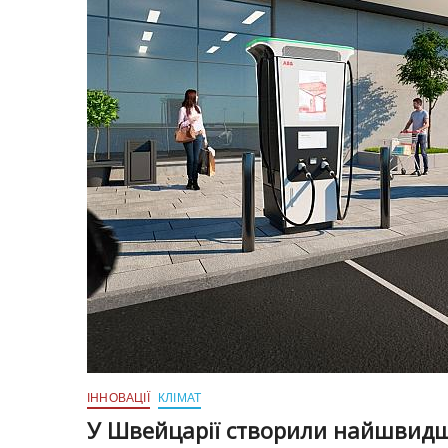
ІННОВАЦІЇ
КЛІМАТ
У Швейцарії створили найшвидшу