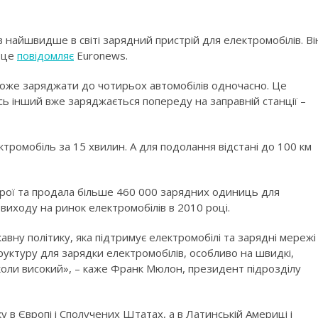
найшвидше в світі зарядний пристрій для електромобілів. Ві
о це
повідомляє
Euronews.
оже заряджати до чотирьох автомобілів одночасно. Це
сь інший вже заряджається попереду на заправній станції –
тромобіль за 15 хвилин. А для подолання відстані до 100 км
трої та продала більше 460 000 зарядних одиниць для
 виходу на ринок електромобілів в 2010 році.
авну політику, яка підтримує електромобілі та зарядні мережі
труктуру для зарядки електромобілів, особливо на швидкі,
к ніколи високий», – каже Франк Мюлон, президент підрозділу
у в Європі і Сполучених Штатах, а в Латинській Америці і