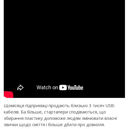
Щомісяця підприємці продають близько 3 тисяч USB-
кабелів. Ба більше, стартапери сподіваються, що
збирання пластику допоможе людям змінювати власні
звички щодо сміття і більше дбати про довкілля.