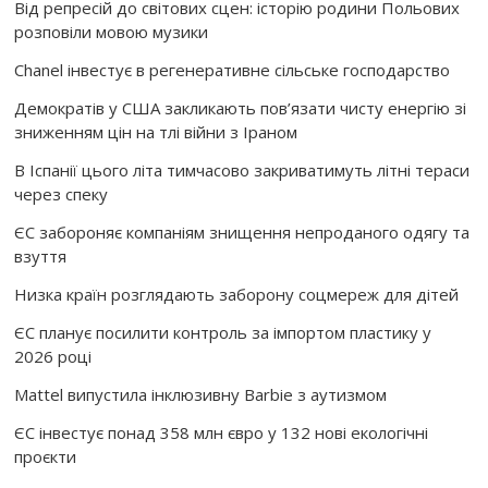
Від репресій до світових сцен: історію родини Польових
розповіли мовою музики
Chanel інвестує в регенеративне сільське господарство
Демократів у США закликають пов’язати чисту енергію зі
зниженням цін на тлі війни з Іраном
В Іспанії цього літа тимчасово закриватимуть літні тераси
через спеку
ЄС забороняє компаніям знищення непроданого одягу та
взуття
Низка країн розглядають заборону соцмереж для дітей
ЄС планує посилити контроль за імпортом пластику у
2026 році
Mattel випустила інклюзивну Barbie з аутизмом
ЄС інвестує понад 358 млн євро у 132 нові екологічні
проєкти