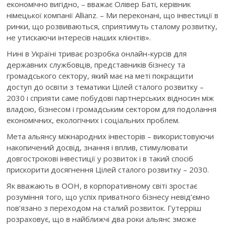
економічно вигідно, – вважає Олівер Баті, керівник
німецької компанії Allianz. – Ми переконані, що інвестиції в
ринки, що розвиваються, сприятимуть сталому розвитку,
не утискаючи інтересів наших клієнтів».
Нині в Україні триває розробка онлайн-курсів для
державних службовців, представників бізнесу та
громадського сектору, який має на меті покращити
доступ до освіти з тематики Цілей сталого розвитку –
2030 і сприяти саме побудові партнерських відносин між
владою, бізнесом і громадським сектором для подолання
економічних, екологічних і соціальних проблем.
Мета альянсу міжнародних інвесторів – використовуючи
накопичений досвід, знання і вплив, стимулювати
довгострокові інвестиції у розвиток і в такий спосіб
прискорити досягнення Цілей сталого розвитку – 2030.
Як вважають в ООН, в корпоративному світі зростає
розуміння того, що успіх приватного бізнесу невід’ємно
пов’язано з переходом на сталий розвиток. Гутерріш
розраховує, що в найближчі два роки альянс зможе