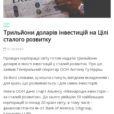
ТОП
Трильйони доларів інвестицій на Цілі
сталого розвитку
17.10.2019
Провідні корпорації світу готові надати трильйони
доларів в якості інвестицій у сталий розвиток. Про це
заявив Генеральний секретар ООН Антоніу Гутерріш.
За його словами, ці кошти стануть вигідним вкладенням і
для країн, що розвиваються, і для самих інвесторів.
Нині в ООН дано старт Альянсу «Міжнародні інвестори –
за сталий розвиток». До нього увійшли 30 найбільших
корпорацій із понад 20 країн світу, в тому числі –
фінансові гіганти як-от Bank of America, Citigroup,
Santander і UBS.