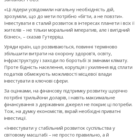
«Ці лідери усвідомили нагальну необхідність дій,
зрозуміли, що до мети потрібно «бігти, а не повзти».
Інвестувати в сталий розвиток в інтересах планети і всіх її
жителів – не тільки моральний імператив, але і вигідний
бізнес», – сказав Гутерріш.
Уряди країн, що розвиваються, повинні терміново
збільшити витрати на охорону здоров’я, освіту,
інфраструктуру і заходи по боротьбі зі змінами клімату.
Проте бідність населення, корупція і ухиляння від сплати
податків обмежують можливості місцевої влади
інвестувати в ключові сфери.
За оцінками, на фінансову підтримку розвитку щорічно
потрібні трильйони доларів, і навіть максимальне
фінансування з державних джерел не покриє ці потреби.
Тож, на думку економістів, вкрай необхідні приватні
інвестиції.
«Інвестувати у стабільний розвиток суспільства у
світовому масштабі – не просто правильно, а й