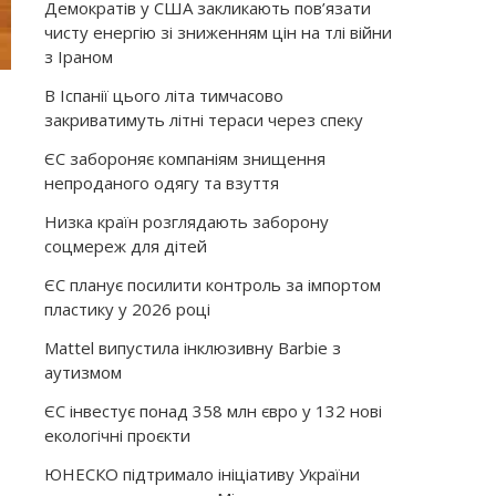
Демократів у США закликають пов’язати
чисту енергію зі зниженням цін на тлі війни
з Іраном
В Іспанії цього літа тимчасово
закриватимуть літні тераси через спеку
ЄС забороняє компаніям знищення
непроданого одягу та взуття
Низка країн розглядають заборону
соцмереж для дітей
ЄС планує посилити контроль за імпортом
пластику у 2026 році
Mattel випустила інклюзивну Barbie з
аутизмом
ЄС інвестує понад 358 млн євро у 132 нові
екологічні проєкти
ЮНЕСКО підтримало ініціативу України