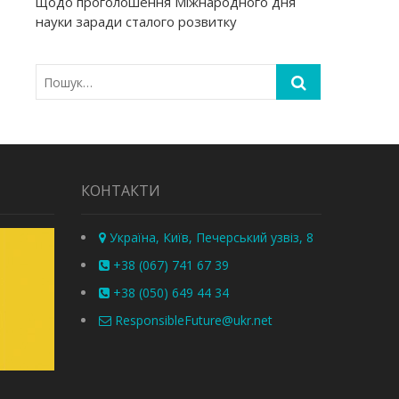
щодо проголошення Міжнародного дня
науки заради сталого розвитку
КОНТАКТИ
Україна, Київ, Печерський узвіз, 8
+38 (067) 741 67 39
+38 (050) 649 44 34
ResponsibleFuture@ukr.net