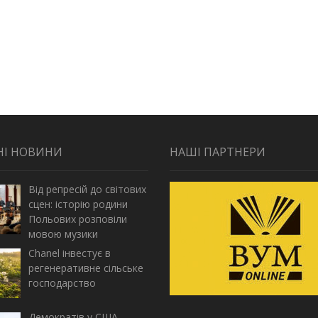
НІ НОВИНИ
НАШІ ПАРТНЕРИ
Від репресій до світових
сцен: історію родини
Польових розповіли
мовою музики
Chanel інвестує в
регенеративне сільське
господарство
Демократів у США