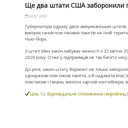
Ще два штати США заборонили п
03.07.2019
Губернатори одразу двох американських штатів 
використання пластикових пакетів на їхній територ
Нью-Йорк.
У штаті Мен закон набуває чинності з 22 квітня 2
2020 року. Отже у підприємців не так багато час
До речі, закон штату Вермонт не тільки заборон
одноразові пластикові пакети, а й надавати пласт
пластикові стакани, виносні харчові контейнери, в
Ціль 12. Відповідальне споживання і виробниц