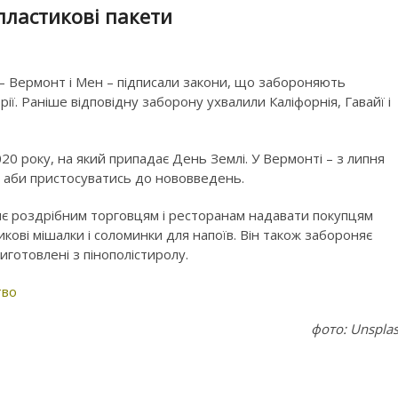
ластикові пакети
– Вермонт і Мен – підписали закони, що забороняють
ії. Раніше відповідну заборону ухвалили Каліфорнія, Гавайї і
020 року, на який припадає День Землі. У Вермонті – з липня
у, аби пристосуватись до нововведень.
яє роздрібним торговцям і ресторанам надавати покупцям
икові мішалки і соломинки для напоїв. Він також забороняє
иготовлені з пінополістиролу.
тво
фото: Unspla