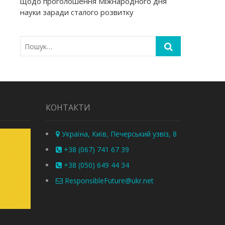
щодо проголошення Міжнародного дня
науки заради сталого розвитку
КОНТАКТИ
Україна, Київ, Печерський узвіз, 8
+38 (067) 741 67 39
+38 (050) 649 44 34
ResponsibleFuture@ukr.net