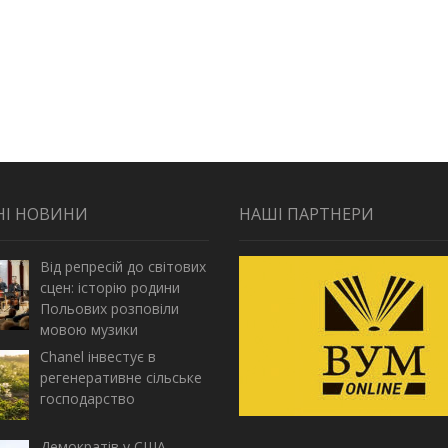
НІ НОВИНИ
НАШІ ПАРТНЕРИ
Від репресій до світових
сцен: історію родини
Польових розповіли
мовою музики
Chanel інвестує в
регенеративне сільське
господарство
Демократів у США