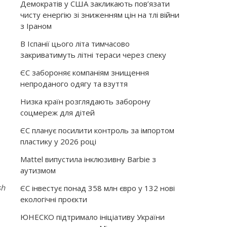
Демократів у США закликають пов’язати
чисту енергію зі зниженням цін на тлі війни
з Іраном
В Іспанії цього літа тимчасово
закриватимуть літні тераси через спеку
ЄС забороняє компаніям знищення
непроданого одягу та взуття
Низка країн розглядають заборону
соцмереж для дітей
ЄС планує посилити контроль за імпортом
пластику у 2026 році
Mattel випустила інклюзивну Barbie з
аутизмом
sh
ЄС інвестує понад 358 млн євро у 132 нові
екологічні проєкти
ЮНЕСКО підтримало ініціативу України