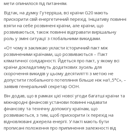
мети опинилося під питанням.
Відтак, на думку Гутерріша, всі країни G20 мають
прискорити свій енергетичний перехід. Ініціативу повинні
взяти на себе розвинені країни, але країни, що
розвиваються, також повинні відігравати вирішальну
роль у зміні ситуації з глобальними викидами.
«От чому я закликаю укласти історичний пакт між
розвиненими країнами, що розвиваються – Пакт
кліматичної солідарності. Йдеться про пакт, у якому всі
країни докладатимуть додаткових зусиль для
скорочення викидів у цьому десятилітті з метою не
допустити глобального потепління більше ніж на1,5°C», –
заявив генеральний секретар ООН.
Він додав, що в рамках цієї нової угоди багатші країни та
міжнародні фінансові установи повинні надавати
фінансову та технічну допомогу країнам, що
розвиваються, з тим, щоб прискорити їх перехід на
відновлювані джерела енергії. У пакті мають бути
прописані положення про припинення залежності від