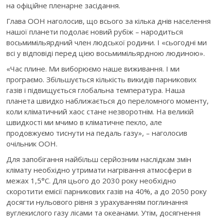
на офіційне пленарне засідання.
Глава ООН наголосив, що всього за кілька днів населення
нашої планети подолає новий рубіж – народиться
восьмимільярдний член людської родини. І «сьогодні ми
всі у відповіді перед цією восьмимільярдною людиною».
«Час плине. Ми виборюємо наше виживання. І ми
програємо. Збільшується кількість викидів парникових
газів і підвищується глобальна температура. Наша
планета швидко наближається до переломного моменту,
коли кліматичний хаос стане незворотнім. На великій
швидкості ми мчимо в кліматичне пекло, але
продовжуємо тиснути на педаль газу», – наголосив
очільник ООН.
Для запобігання найбільш серйозним наслідкам змін
клімату необхідно утримати нагрівання атмосфери в
межах 1,5°C. Для цього до 2030 року необхідно
скоротити емісії парникових газів на 40%, а до 2050 року
досягти нульового рівня з урахуванням поглинання
вуглекислого газу лісами та океанами. Утім, досягнення