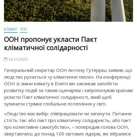
КЛІМАТ
ТОП
ООН пропонує укласти Пакт
кліматичної солідарності
14.11.2022
Генеральний секретар ООН Антоніу Гутерріш заявив, що
людство рухається «у кліматичне пекло». На конференції
ООН зі зміни клімату в Египті він закликав запобігти
розвитку подій за таким сценарієм і запропонував країнам
укласти Пакт кліматичної солідарності, який щоб
зупинити стрімке глобальне потепління у світі.
«Людство має вибір: співпрацювати чи загинути. Питання
стоїть так: або пакт про кліматичну солідарність, або пакт
про колективне самогубство», – попередив голова ООН,
звертаючись до понад 100 світових лідерів, які зібралися