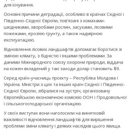
для існування.
Основні причини деградації, особливо в країнах Східної і
Південно-Східної Європи, пов’язані з комахами-
шкідниками, хворобами рослин, засухами, лісовими
пожежами, ерозією грунту, а також надмірною
експлуатацією.
Відновлення лісових ландшафтів допомагає боротися зі
зміною клімату, з бідністю і іншими проблемами. За
даними Міжнародного союзу охорони природи, віддача
на кожен вкладений у такі заходи долар становить $9.
Серед країн-учасниць проєкту – Республіка Молдова і
Україна. Міністри з цих та інших країн Східної і Південно-
Східної Європи, зібралися на зустріч, організовану
Європейською економічною комісією ООН і Продовольчої
і сільськогосподарської організацією.
У своїх виступах вони наголосили на винятковій
важливості відновлення ландшафтів для вирішення
проблеми зміни клімату і деяких наслідків цього явища.