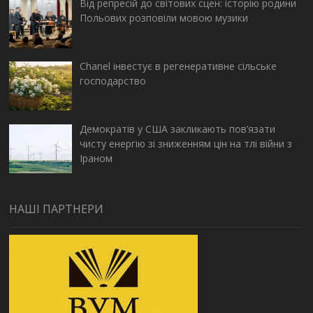
Від репресій до світових сцен: історію родини
Польових розповіли мовою музики
Chanel інвестує в регенеративне сільське
господарство
Демократів у США закликають пов’язати
чисту енергію зі зниженням цін на тлі війни з
Іраном
НАШІ ПАРТНЕРИ