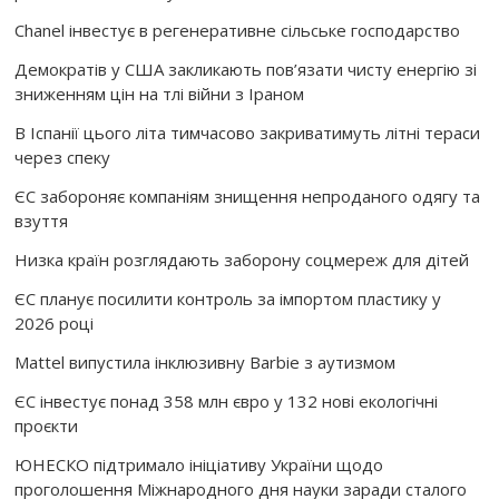
Chanel інвестує в регенеративне сільське господарство
Демократів у США закликають пов’язати чисту енергію зі
зниженням цін на тлі війни з Іраном
В Іспанії цього літа тимчасово закриватимуть літні тераси
через спеку
ЄС забороняє компаніям знищення непроданого одягу та
взуття
Низка країн розглядають заборону соцмереж для дітей
ЄС планує посилити контроль за імпортом пластику у
2026 році
Mattel випустила інклюзивну Barbie з аутизмом
ЄС інвестує понад 358 млн євро у 132 нові екологічні
проєкти
ЮНЕСКО підтримало ініціативу України щодо
проголошення Міжнародного дня науки заради сталого