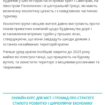
будинків у шести горах на островах Крит і Самотракі, на
півострові Пелопоннес і в центральній Греції, які мають
величезну екологічну цінність і є невід’ємною частиною
туризму.
Екологічні групи і місцеві жителі давно виступають проти
планів приватних компаній щодо будівництва доріг і
встановлення вітряних турбін у гірських лісах,
стверджуючи, що вони завдадуть шкоди деяким з
останніх незайманих територій країни.
Раніше уряд країни пообіцяв закрити до 2025 року
майже всі електростанції, що працюють на бурому
вугіллі, та захистити території з місцевими рослинами та
тваринами.
ОНЛАЙН-КУРС ДЛЯ МІСТ І ГРОМАД ПРО СТРАТЕГІЇ
СТАЛОГО РОЗВИТКУ І ЦИРКУЛЯРНУ ЕКОНОМІКУ