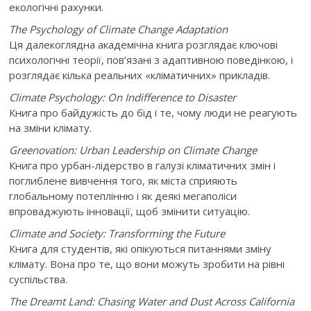
екологічні рахунки.
The Psychology of Climate Change Adaptation
Ця далекоглядна академічна книга розглядає ключові
психологічні теорії, пов’язані з адаптивною поведінкою, і
розглядає кілька реальних «кліматичних» прикладів.
Climate Psychology: On Indifference to Disaster
Книга про байдужість до бід і те, чому люди не реагують
на зміни клімату.
Greenovation
:
Urban
Leadership
on
Climate
Change
Книга про урбан-лідерство в галузі кліматичних змін і
поглиблене вивчення того, як міста сприяють
глобальному потеплінню і як деякі мегаполіси
впроваджують інновації, щоб змінити ситуацію.
Climate and Society: Transforming the Future
Книга для студентів, які опікуються питаннями зміну
клімату. Вона про те, що вони можуть зробити на рівні
суспільства.
The Dreamt Land: Chasing Water and Dust Across California