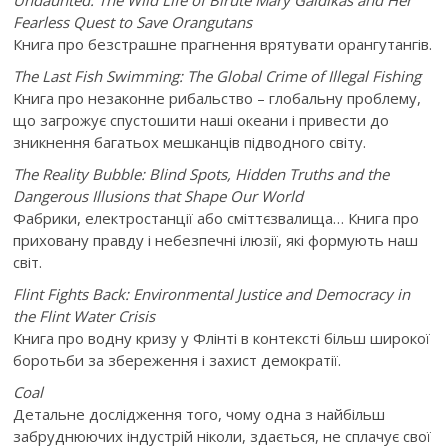
Undaunted: The Wild Life of Biruté Mary Galdikas and Her
Fearless Quest to Save Orangutans
Книга про безстрашне прагнення врятувати орангутангів.
The Last Fish Swimming: The Global Crime of Illegal Fishing
Книга про незаконне рибальство – глобальну проблему,
що загрожує спустошити наші океани і привести до
зникнення багатьох мешканців підводного світу.
The
Reality
Bubble
:
Blind
Spots
,
Hidden
Truths
and
the
Dangerous
Illusions
that
Shape
Our
World
Фабрики, електростанції або сміттєзвалища… Книга про
приховану правду і небезпечні ілюзії, які формують наш
світ.
Flint Fights Back: Environmental Justice and Democracy in
the Flint Water Crisis
Книга про водну кризу у Флінті в контексті більш широкої
боротьби за збереження і захист демократії.
Coal
Детальне дослідження того, чому одна з найбільш
забруднюючих індустрій ніколи, здається, не сплачує свої