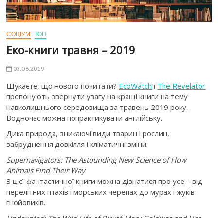
СОЦІУМ
ТОП
Еко-книги травня – 2019
03.06.2019
Шукаєте, що нового почитати?
EcoWatch
і
The Revelator
пропонують звернути увагу на кращі книги на тему
навколишнього середовища за травень 2019 року.
Водночас можна попрактикувати англійську.
Дика природа, зникаючі види тварин і рослин,
забруднення довкілля і кліматичні зміни:
Supernavigators
:
The
Astounding
New
Science
of
How
Animals
Find
Their
Way
З цієї фантастичної книги можна дізнатися про усе – від
перелітних птахів і морських черепах до мурах і жуків-
гнойовиків.