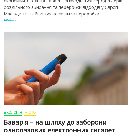
економіки. Столиця Словенії знаходиться серед лідерів
роздільного збирання та переробки відходів у Європі.
Має один із найвищих показників переробки…
Далі...
ЕКОЛОГІЯ
МІСТО
Баварія – на шляху до заборони
одноразових електронних сигарет