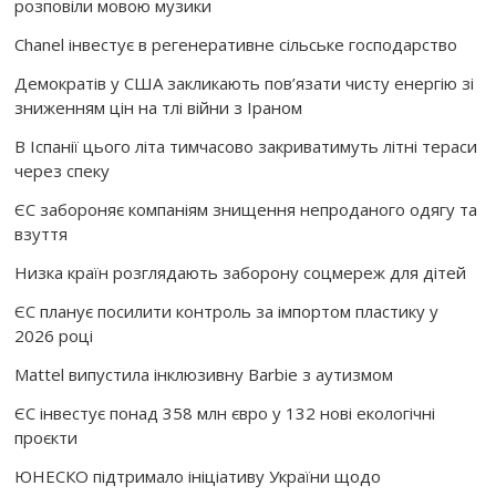
розповіли мовою музики
Chanel інвестує в регенеративне сільське господарство
Демократів у США закликають пов’язати чисту енергію зі
зниженням цін на тлі війни з Іраном
В Іспанії цього літа тимчасово закриватимуть літні тераси
через спеку
ЄС забороняє компаніям знищення непроданого одягу та
взуття
Низка країн розглядають заборону соцмереж для дітей
ЄС планує посилити контроль за імпортом пластику у
2026 році
Mattel випустила інклюзивну Barbie з аутизмом
ЄС інвестує понад 358 млн євро у 132 нові екологічні
проєкти
ЮНЕСКО підтримало ініціативу України щодо