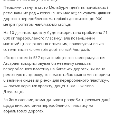
Першими стануть місто Мельбурн і дев’ять приміських і
регіональних рад – кожен з них має асфальтувати ділянки
дороги з перероблених матеріалів довжиною до 900
метрів протягом найближчих місяців.
На 10 ділянках проєкту буде використано приблизно 21
000 кг переробленого пластику, але потенційний
масштаб цього рішення є значним, враховуючи кілька
сотень тисяч кілометрів доріг по всій Австралії.
«Якщо кожен із 537 органів місцевого самоврядування
Австралії використовував би невелику кількість
переробленого пластику на багатьох дорогах, які вони
ремонтують щороку, то в масштабах країни ми створили
б великий кінцевий ринок для переробленого пластику»,
— сказав керівник проєкту, доцент RMIT Філіппо
Джустоцці.
За його словами, команда також розробить рекомендації
щодо використання переробленого пластику на
асфальтових дорогах.