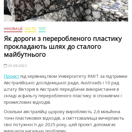
ІННОВАЦІЇ
МІСТО
ТОП
Як дороги з переробленого пластику
прокладають шлях до сталого
майбутнього
25.08.2023
Проєкт
під керівництвом Університету RMIT за підтримки
Австралійської дослідницької ради, Austroads і 10 рад
штату Вікторія в Австралії передбачає використання в
складі асфальту переробленого пластику зі споживчих і
промислових відходів.
Оскільки австралійці щороку виробляють 2,6 мільйона
тонн пластикових відходів, а сміттєзвалища вичерпають
свої потужності до 2025 року, цей проєкт допомагає
вирішити нагальну проблему.