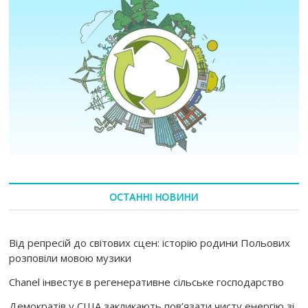
ОСТАННІ НОВИНИ
Від репресій до світових сцен: історію родини Польових
розповіли мовою музики
Chanel інвестує в регенеративне сільське господарство
Демократів у США закликають пов’язати чисту енергію зі