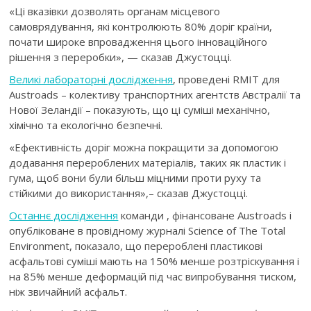
«Ці вказівки дозволять органам місцевого
самоврядування, які контролюють 80% доріг країни,
почати широке впровадження цього інноваційного
рішення з переробки», — сказав Джустоцці.
Великі лабораторні дослідження
, проведені RMIT для
Austroads – колективу транспортних агентств Австралії та
Нової Зеландії – показують, що ці суміші механічно,
хімічно та екологічно безпечні.
«Ефективність доріг можна покращити за допомогою
додавання перероблених матеріалів, таких як пластик і
гума, щоб вони були більш міцними проти руху та
стійкими до використання»,– сказав Джустоцці.
Останнє дослідження
команди , фінансоване Austroads і
опубліковане в провідному журналі Science of The Total
Environment, показало, що перероблені пластикові
асфальтові суміші мають на 150% менше розтріскування і
на 85% менше деформацій під час випробування тиском,
ніж звичайний асфальт.