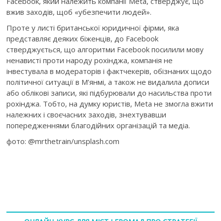
Facebook, який належить компанії Meta, стверджує, що
вжив заходів, щоб «убезпечити людей».
Проте у листі британської юридичної фірми, яка
представляє деяких біженців, до Facebook
стверджується, що алгоритми Facebook посилили мову
ненависті проти народу рохінджа, компанія не
інвестувала в модераторів і фактчекерів, обізнаних щодо
політичної ситуації в М’янмі, а також не видалила дописи
або облікові записи, які підбурювали до насильства проти
рохінджа. Тобто, на думку юристів, Meta не змогла вжити
належних і своєчасних заходів, знехтувавши
попередженнями благодійних організацій та медіа.
фото: @mrthetrain/unsplash.com