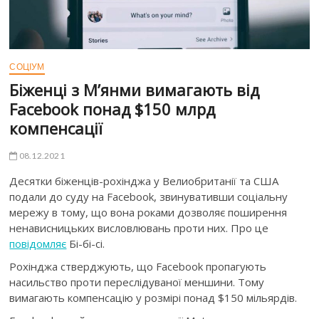
СОЦІУМ
Біженці з М’янми вимагають від
Facebook понад $150 млрд
компенсації
08.12.2021
Десятки біженців-рохінджа у Велиобританії та США
подали до суду на Facebook, звинувативши соціальну
мережу в тому, що вона роками дозволяє поширення
ненависницьких висловлювань проти них. Про це
повідомляє
Бі-бі-сі.
Рохінджа стверджують, що Facebook пропагують
насильство проти переслідуваної меншини. Тому
вимагають компенсацію у розмірі понад $150 мільярдів.