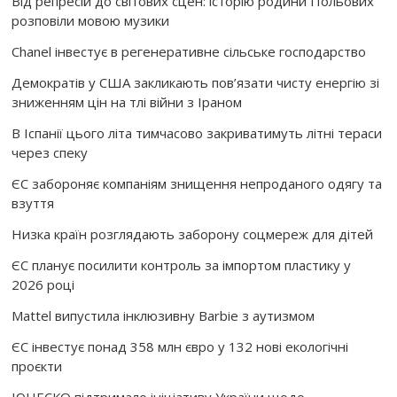
Від репресій до світових сцен: історію родини Польових
розповіли мовою музики
Chanel інвестує в регенеративне сільське господарство
Демократів у США закликають пов’язати чисту енергію зі
зниженням цін на тлі війни з Іраном
В Іспанії цього літа тимчасово закриватимуть літні тераси
через спеку
ЄС забороняє компаніям знищення непроданого одягу та
взуття
Низка країн розглядають заборону соцмереж для дітей
ЄС планує посилити контроль за імпортом пластику у
2026 році
Mattel випустила інклюзивну Barbie з аутизмом
ЄС інвестує понад 358 млн євро у 132 нові екологічні
проєкти