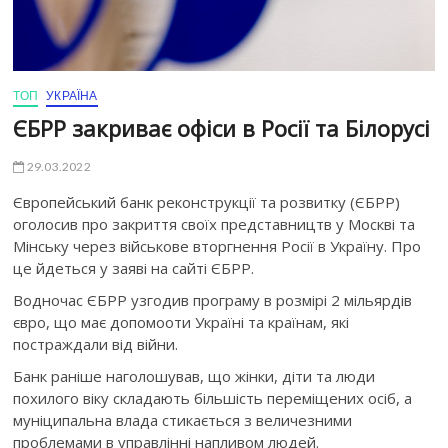
ТОП
УКРАЇНА
ЄБРР закриває офіси в Росії та Білорусі
29.03.2022
Європейський банк реконструкції та розвитку (ЄБРР)
оголосив про закриття своїх представництв у Москві та
Мінську через військове вторгнення Росії в Україну. Про
це йдеться у заяві на сайті ЄБРР.
Водночас ЄБРР узгодив програму в ​​розмірі 2 мільярдів
євро, що має допомооти Україні та країнам, які
постраждали від війни.
Банк раніше наголошував, що жінки, діти та люди
похилого віку складають більшість переміщених осіб, а
муніципальна влада стикається з величезними
проблемами в управлінні напливом людей.