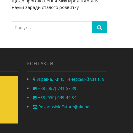
щодо проголошення Міжнародного дня
науки заради сталого розвитку
КОНТАКТИ
Україна, Київ, Печерський узвіз, 8
+38 (067) 741 67 39
+38 (050) 649 44 34
ResponsibleFuture@ukr.net