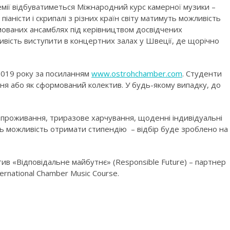
емії відбуватиметься Міжнародний курс камерної музики –
піаністи і скрипалі з різних країн світу матимуть можливість
мованих ансамблях під керівництвом досвідчених
ивість виступити в концертних залах у Швеції, де щорічно
 2019 року за посиланням
www.ostrohchamber.com
. Студенти
ня або як сформований колектив. У будь-якому випадку, до
– проживання, триразове харчування, щоденні індивідуальні
ть можливість отримати стипендію – відбір буде зроблено на
тив «Відповідальне майбутнє» (Responsible Future) – партнер
rnational Chamber Music Course.