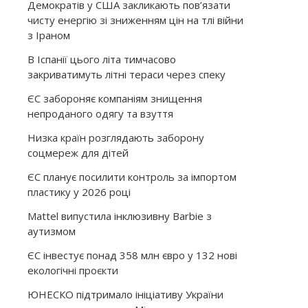
Демократів у США закликають пов’язати
чисту енергію зі зниженням цін на тлі війни
з Іраном
В Іспанії цього літа тимчасово
закриватимуть літні тераси через спеку
ЄС забороняє компаніям знищення
непроданого одягу та взуття
Низка країн розглядають заборону
соцмереж для дітей
ЄС планує посилити контроль за імпортом
пластику у 2026 році
Mattel випустила інклюзивну Barbie з
аутизмом
ЄС інвестує понад 358 млн євро у 132 нові
екологічні проєкти
ЮНЕСКО підтримало ініціативу України