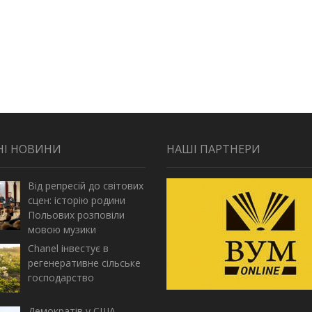
НІ НОВИНИ
НАШІ ПАРТНЕРИ
Від репресій до світових
сцен: історію родини
Польових розповіли
мовою музики
Chanel інвестує в
регенеративне сільське
господарство
Демократів у США