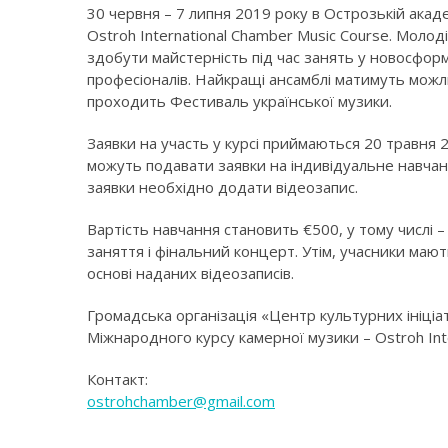
30 червня – 7 липня 2019 року в Острозькій акад
Ostroh International Chamber Music Course. Молоді 
здобути майстерність під час занять у новосфор
професіоналів. Найкращі ансамблі матимуть можл
проходить Фестиваль української музики.
Заявки на участь у курсі приймаються 20 травня
можуть подавати заявки на індивідуальне навчан
заявки необхідно додати відеозапис.
Вартість навчання становить €500, у тому числі 
заняття і фінальний концерт. Утім, учасники маю
основі наданих відеозаписів.
Громадська організація «Центр культурних ініціа
Міжнародного курсу камерної музики – Ostroh Inte
Контакт:
ostrohchamber@gmail.com