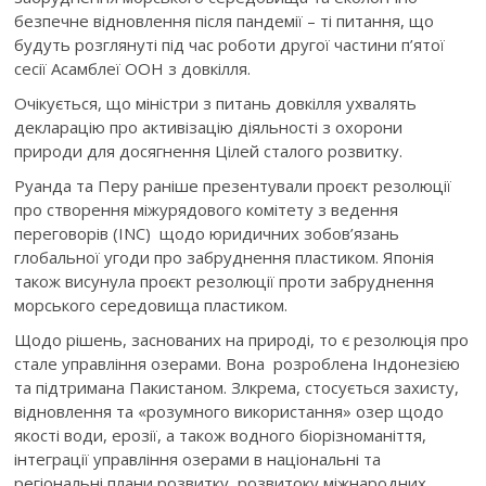
безпечне відновлення після пандемії – ті питання, що
будуть розглянуті під час роботи другої частини п’ятої
сесії Асамблеї ООН з довкілля.
Очікується, що міністри з питань довкілля ухвалять
декларацію про активізацію діяльності з охорони
природи для досягнення Цілей сталого розвитку.
Руанда та Перу раніше презентували проєкт резолюції
про створення міжурядового комітету з ведення
переговорів (INC) щодо юридичних зобов’язань
глобальної угоди про забруднення пластиком. Японія
також висунула проєкт резолюції проти забруднення
морського середовища пластиком.
Щодо рішень, заснованих на природі, то є резолюція про
стале управління озерами. Вона розроблена Індонезією
та підтримана Пакистаном. Злкрема, стосується захисту,
відновлення та «розумного використання» озер щодо
якості води, ерозії, а також водного біорізноманіття,
інтеграції управління озерами в національні та
регіональні плани розвитку, розвитоку міжнародних