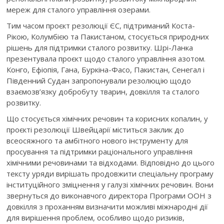
мереж для сталого управління озерами.
Тим часом проєкт резолюції ЄС, підтриманий Коста-
Рікою, Колумбією та Пакистаном, стосується природних
рішень для підтримки сталого розвитку. Шрі-Ланка
презентувала проєкт щодо сталого управління азотом.
Конго, Ефіопія, Гана, Буркіна-Фасо, Пакистан, Сенегал і
Південний Судан запропонували резолюцію щодо
взаємозв’язку добробуту тварин, довкілля та сталого
розвитку.
Що стосується хімічних речовин та корисних копалин, у
проєкті резолюції Швейцарії міститься заклик до
всеосяжного та амбітного нового інструменту для
просування та підтримки раціонального управління
хімічними речовинами та відходами. Відповідно до цього
тексту уряди вирішать продовжити спеціальну програму
інституційного зміцнення у галузі хімічних речовин. Вони
звернуться до виконавчого директора Програми ООН з
довкілля з проханням визначити можливі міжнародні дії
для вирішення проблем, особливо щодо ризиків,