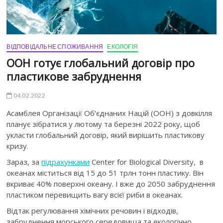
ВІДПОВІДАЛЬНЕ СПОЖИВАННЯ
ЕКОЛОГІЯ
ООН готує глобальний договір про
пластикове забруднення
04.02.2022
Асамблея Організації Об’єднаних Націй (ООН) з довкілля
планує зібратися у лютому та березні 2022 року, щоб
укласти глобальний договір, який вирішить пластикову
кризу.
Зараз, за
підрахунками
Center for Biological Diversity, в
океанах міститься від 15 до 51 трлн тонн пластику. Він
вкриває 40% поверхні океану. І вже до 2050 забруднення
пластиком перевищить вагу всієї риби в океанах.
Відтак регулювання хімічних речовин і відходів,
забруднення морського середовища та екологічно