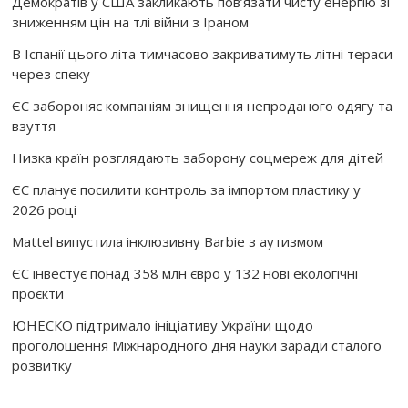
Демократів у США закликають пов’язати чисту енергію зі
зниженням цін на тлі війни з Іраном
В Іспанії цього літа тимчасово закриватимуть літні тераси
через спеку
ЄС забороняє компаніям знищення непроданого одягу та
взуття
Низка країн розглядають заборону соцмереж для дітей
ЄС планує посилити контроль за імпортом пластику у
2026 році
Mattel випустила інклюзивну Barbie з аутизмом
ЄС інвестує понад 358 млн євро у 132 нові екологічні
проєкти
ЮНЕСКО підтримало ініціативу України щодо
проголошення Міжнародного дня науки заради сталого
розвитку