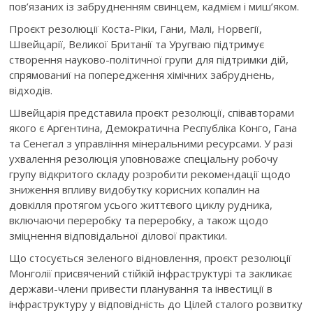
пов’язаних із забрудненням свинцем, кадмієм і миш’яком.
Проєкт резолюції Коста-Ріки, Гани, Малі, Норвегії,
Швейцарії, Великої Британії та Уругваю підтримує
створення науково-політичної групи для підтримки дій,
спрямованиї на попередження хімічних забруднень,
відходів.
Швейцарія представила проєкт резолюції, співавторами
якого є Аргентина, Демократична Республіка Конго, Гана
та Сенегал з управління мінеральними ресурсами. У разі
ухвалення резолюція уповноваже спеціальну робочу
групу відкритого складу розробити рекомендації щодо
зниження впливу видобутку корисних копалин на
довкілля протягом усього життєвого циклу рудника,
включаючи переробку та переробку, а також щодо
зміцнення відповідальної ділової практики.
Що стосується зеленого відновлення, проєкт резолюції
Монголії присвячений стійкій інфраструктурі та закликає
держави-члени привести планування та інвестиції в
інфраструктуру у відповідність до Цілей сталого розвитку