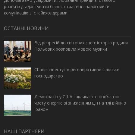
Допомагаємо усвідомити глобальні тренди зі сталого
розвитку, адаптувати бізнес-стратегії і налагодити
комунікацію зі стейкхолдерами.
ОСТАННІ НОВИНИ
Від репресій до світових сцен: історію родини
Польових розповіли мовою музики
Chanel інвестує в регенеративне сільське
господарство
Демократів у США закликають пов’язати
чисту енергію зі зниженням цін на тлі війни з
Іраном
НАШІ ПАРТНЕРИ