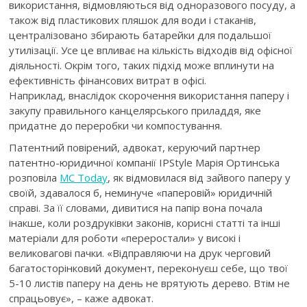
використання, відмовляються від одноразового посуду, а
також від пластикових пляшок для води і стаканів,
централізовано збирають батарейки для подальшої
утилізації. Усе це впливає на кількість відходів від офісної
діяльності. Окрім того, таких підхід може вплинути на
ефективність фінансових витрат в офісі.
Наприклад, внаслідок скорочення використання паперу і
закупу правильного канцелярського приладдя, яке
придатне до переробки чи компостування.
Патентний повірений, адвокат, керуючий партнер
патентно-юридичної компанії IPStyle Марія Ортинська
розповіла
MC Today
, як відмовилася від зайвого паперу у
своїй, здавалося б, неминуче «паперовій» юридичній
справі. За її словами, дивитися на папір вона почала
інакше, коли роздруківки законів, корисні статті та інші
матеріали для роботи «переростали» у високі і
великовагові пачки. «Відправляючи на друк черговий
багатосторінковий документ, переконуєш себе, що твої
5-10 листів паперу на день не врятують дерево. Втім не
спрацьовує», – каже адвокат.