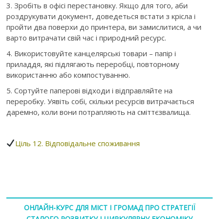
3. Зробіть в офісі перестановку. Якщо для того, аби
роздрукувати документ, доведеться встати з крісла і
пройти два поверхи до принтера, ви замислитися, а чи
варто витрачати свій час і природний ресурс.
4. Використовуйте канцелярські товари – папір і
приладдя, які підлягають переробці, повторному
використанню або компостуванню.
5. Сортуйте паперові відходи і відправляйте на
переробку. Уявіть собі, скільки ресурсів витрачається
даремно, коли вони потрапляють на сміттєзвалища.
Ціль 12. Відповідальне споживання
ОНЛАЙН-КУРС ДЛЯ МІСТ І ГРОМАД ПРО СТРАТЕГІЇ
СТАЛОГО РОЗВИТКУ І ЦИРКУЛЯРНУ ЕКОНОМІКУ