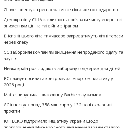
Chanel інвестує в регенеративне сільське господарство
Демократів у США закликають пов’язати чисту енергію зі
зниженням цін на тлі війни з Іраном
В Іспанії цього літа тимчасово закриватимуть літні тераси
через спеку
ЄС забороняє компаніям знищення непроданого одягу та
взуття
Низка країн розглядають заборону соцмереж для дітей
ЄС планує посилити контроль за імпортом пластику у
2026 році
Mattel випустила інклюзивну Barbie з аутизмом
ЄС інвестує понад 358 млн євро у 132 нові екологічні
проєкти
ЮНЕСКО підтримало ініціативу України щодо
проголошення Міжнародного дня науки заради сталого