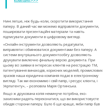
компанії>>>
Нині легше, ніж будь-коли, скоротити використання
паперу. В даний час ми можемо відправляти документи,
поширювати презентаційні матеріали та навіть
підписувати документи в цифровому вигляді.
«Онлайн-інструменти дозволяють редагувати,
виправляти і обмінюватися документами без паперу. А
системи внутрішнього документообігу дозволяють
друкувати виключно фінальну версію документа. При
цьому всі заявки в інтересах клієнтів на реєстрацію ТМ,
патентування винаходів, корисних моделей, промислових
зразків наша юридична компанія подає в електронному
вигляді. Так ми економимо і свій папір, і ресурс клієнта, і
Укрпатенту», – розповіла Марія Ортинська.
Якщо ж друкована копія неминуче потрібна, еко-
захисники радять переконатися, що ви використовуєте
обидві сторони паперу. Було б ще краще, якби папір був