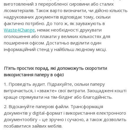
виготовлений з переробленої сировини або сталих
лісоматеріалів. Також варто визначити, чи дійсно кількість
надрукованих документів відповідає тому, скільки
фактично потрібно. До того ж, як зауважують в
Waste4Change
, немає необхідності друкувати
оголошення або плакати у великих кількостях для
поширення офісом. Достатньо виділити один
інформаційний стенд у найбільш людному місці.
П’ять простих порад, які допоможуть скоротити
використання паперу в офісі
1. Проведіть аудит. Підрахуйте, скільки паперу
витрачається, і «зважте» свої витрати. Заощаджені кошті
краще спрямувати на тім-білдінг або благодійність.
2. Відскануйте паперові файли. Трансформація
документів у digital-формат і використання електронного
документообігу – це зручно і сучасно, а
також дозволить
позбавитися зайвих меблів.