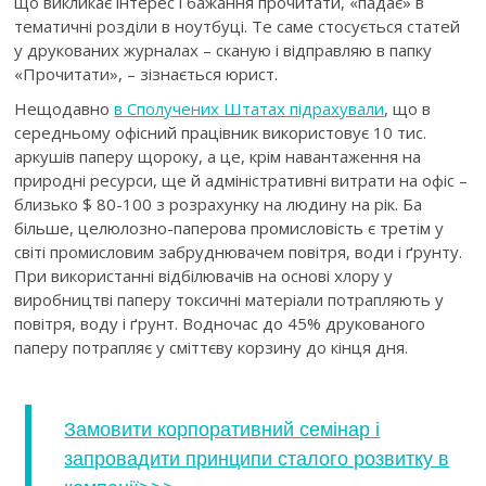
що викликає інтерес і бажання прочитати, «падає» в
тематичні розділи в ноутбуці. Те саме стосується статей
у друкованих журналах – сканую і відправляю в папку
«Прочитати», – зізнається юрист.
Нещодавно
в Сполучених Штатах підрахували
, що в
середньому офісний працівник використовує 10 тис.
аркушів паперу щороку, а це, крім навантаження на
природні ресурси, ще й адміністративні витрати на офіс –
близько $ 80-100 з розрахунку на людину на рік. Ба
більше, целюлозно-паперова промисловість є третім у
світі промисловим забруднювачем повітря, води і ґрунту.
При використанні відбілювачів на основі хлору у
виробництві паперу токсичні матеріали потрапляють у
повітря, воду і ґрунт. Водночас до 45% друкованого
паперу потрапляє у сміттєву корзину до кінця дня.
Замовити корпоративний семінар і
запровадити принципи сталого розвитку в