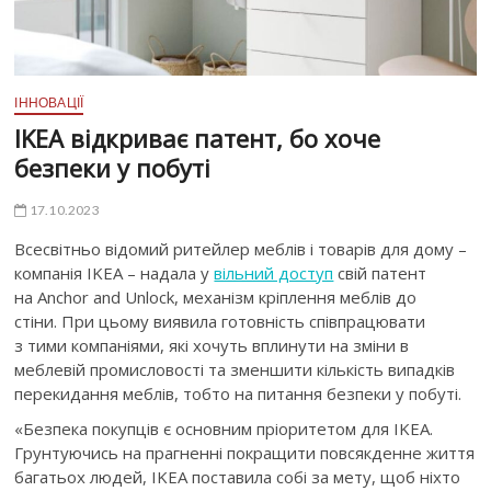
ІННОВАЦІЇ
IKEA відкриває патент, бо хоче
безпеки у побуті
17.10.2023
Всесвітньо відомий ритейлер меблів і товарів для дому –
компанія IKEA – надала у
вільний доступ
свій патент
на Anchor and Unlock, механізм кріплення меблів до
стіни. При цьому виявила готовність співпрацювати
з тими компаніями, які хочуть вплинути на зміни в
меблевій промисловості та зменшити кількість випадків
перекидання меблів, тобто на питання безпеки у побуті.
«Безпека покупців є основним пріоритетом для IKEA.
Грунтуючись на прагненні покращити повсякденне життя
багатьох людей, IKEA поставила собі за мету, щоб ніхто