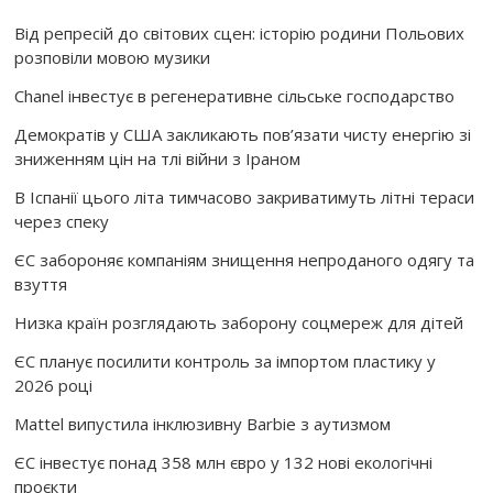
Від репресій до світових сцен: історію родини Польових
розповіли мовою музики
Chanel інвестує в регенеративне сільське господарство
Демократів у США закликають пов’язати чисту енергію зі
зниженням цін на тлі війни з Іраном
В Іспанії цього літа тимчасово закриватимуть літні тераси
через спеку
ЄС забороняє компаніям знищення непроданого одягу та
взуття
Низка країн розглядають заборону соцмереж для дітей
ЄС планує посилити контроль за імпортом пластику у
2026 році
Mattel випустила інклюзивну Barbie з аутизмом
ЄС інвестує понад 358 млн євро у 132 нові екологічні
проєкти