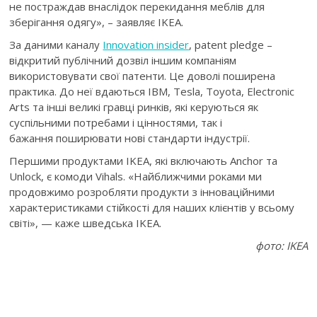
не постраждав внаслідок перекидання меблів для
зберігання одягу», – заявляє IKEA.
За даними каналу
Innovation insider
, patent pledge –
відкритий публічний дозвіл іншим компаніям
використовувати свої патенти. Це доволі поширена
практика. До неї вдаються IBM, Tesla, Toyota, Electronic
Arts та інші великі гравці ринків, які керуються як
суспільними потребами і цінностями, так і
бажання поширювати нові стандарти індустрії.
Першими продуктами IKEA, які включають Anchor та
Unlock, є комоди Vihals. «Найближчими роками ми
продовжимо розробляти продукти з інноваційними
характеристиками стійкості для наших клієнтів у всьому
світі», — каже шведська IKEA.
фото: IKEA