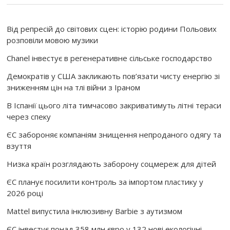
Від репресій до світових сцен: історію родини Польових
розповіли мовою музики
Chanel інвестує в регенеративне сільське господарство
Демократів у США закликають пов’язати чисту енергію зі
зниженням цін на тлі війни з Іраном
В Іспанії цього літа тимчасово закриватимуть літні тераси
через спеку
ЄС забороняє компаніям знищення непроданого одягу та
взуття
Низка країн розглядають заборону соцмереж для дітей
ЄС планує посилити контроль за імпортом пластику у
2026 році
Mattel випустила інклюзивну Barbie з аутизмом
ЄС інвестує понад 358 млн євро у 132 нові екологічні