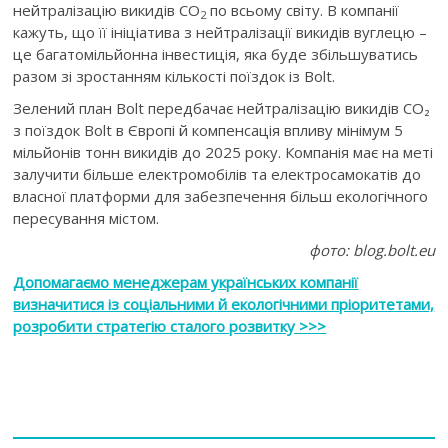
нейтралізацію викидів CO
по всьому світу. В компанії
2
кажуть, що її ініціатива з нейтралізації викидів вуглецю –
це багатомільйонна інвестиція, яка буде збільшуватись
разом зі зростанням кількості поїздок із Bolt.
Зелений план Bolt передбачає нейтралізацію викидів CO₂
з поїздок Bolt в Європі й компенсація впливу мінімум 5
мільйонів тонн викидів до 2025 року. Компанія має на меті
залучити більше електромобілів та електросамокатів до
власної платформи для забезпечення більш екологічного
пересування містом.
фото: blog.bolt.eu
Допомагаємо менеджерам українських компанії
визначитися із соціальними й екологічними пріоритетами,
розробити стратегію сталого розвитку >>>