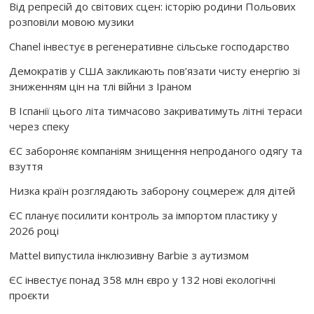
Від репресій до світових сцен: історію родини Польових
розповіли мовою музики
Chanel інвестує в регенеративне сільське господарство
Демократів у США закликають пов’язати чисту енергію зі
зниженням цін на тлі війни з Іраном
В Іспанії цього літа тимчасово закриватимуть літні тераси
через спеку
ЄС забороняє компаніям знищення непроданого одягу та
взуття
Низка країн розглядають заборону соцмереж для дітей
ЄС планує посилити контроль за імпортом пластику у
2026 році
Mattel випустила інклюзивну Barbie з аутизмом
ЄС інвестує понад 358 млн євро у 132 нові екологічні
проєкти