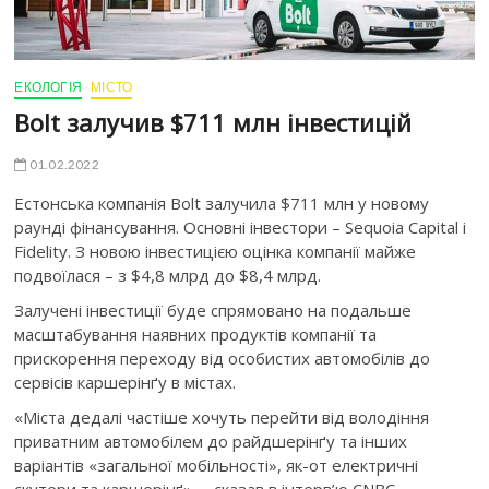
ЕКОЛОГІЯ
МІСТО
Bolt залучив $711 млн інвестицій
01.02.2022
Естонська компанія Bolt залучила $711 млн у новому
раунді фінансування. Основні інвестори – Sequoia Capital і
Fidelity. З новою інвестицією оцінка компанії майже
подвоїлася – з $4,8 млрд до $8,4 млрд.
Залучені інвестиції буде спрямовано на подальше
масштабування наявних продуктів компанії та
прискорення переходу від особистих автомобілів до
сервісів каршерінґу в містах.
«Міста дедалі частіше хочуть перейти від володіння
приватним автомобілем до райдшерінґу та інших
варіантів «загальної мобільності», як-от електричні
скутери та каршерінґ», – сказав в інтерв’ю CNBC