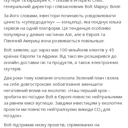
генеральний директор і співзасновник Bolt Маркус Вілліг.
За його словами, інвестори починають усвідомлювати
цінність «супердодатку» — концепції, яка поєднує кілька
сервісів на одній платформі. Ця тенденція особливо
популярна у деяких частинах Азії, але в Європі та
Північній Америці вона розвивається повільніше.
Bolt заявляє, що зараз має 100 мільйонів клієнтів у 45
країнах Європи та Африки. Від таксі він розширився до
онлайн-доставки їжі та продуктів, а також електронних
скутерів.
Два роки тому компанія оголосила Зелений план і взяла
на себе довгострокове зобов’язання зменшити
негативний вплив на екологію: «Наш перший крок –
зробити всі поїздки Bolt в Європі повністю нейтральними
за рівнем емісії вуглецю. Завдяки інвестиціям у екологічні
проєкти ми повністю нейтралізуємо викиди CO
для
2
поїздок».
Bolt підтримав низку проєктів, спрямованих на