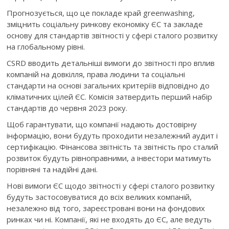
Прогнозується, що це покладе край greenwashing,
зміцнить соціальну ринкову економіку ЄС та закладе
основу для стандартів звітності у сфері сталого розвитку
на глобальному рівні.
CSRD вводить детальніші вимоги до звітності про вплив
компаній на довкілля, права людини та соціальні
стандарти на основі загальних критеріїв відповідно до
кліматичних цілей ЄС. Комісія затвердить перший набір
стандартів до червня 2023 року.
Щоб гарантувати, що компанії надають достовірну
інформацію, вони будуть проходити незалежний аудит і
сертифікацію. Фінансова звітність та звітність про сталий
розвиток будуть рівноправними, а інвестори матимуть
порівняні та надійні дані.
Нові вимоги ЄС щодо звітності у сфері сталого розвитку
будуть застосовуватися до всіх великих компаній,
незалежно від того, зареєстровані вони на фондових
ринках чи ні. Компанії, які не входять до ЄС, але ведуть