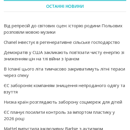
ОСТАННІ НОВИНИ
Від репресій до світових сцен: історію родини Польових
розповіли мовою музики
Chanel інвестує в регенеративне сільське господарство
Демократів у США закликають пов’язати чисту енергію зі
зниженням цін на тлі війни з Іраном
В Іспанії цього літа тимчасово закриватимуть літні тераси
через спеку
ЄС забороняє компаніям знищення непроданого одягу та
взуття
Низка країн розглядають заборону соцмереж для дітей
ЄС планує посилити контроль за імпортом пластику у
2026 році
Mattel випустила інклюзивну Barbie з аутизмом