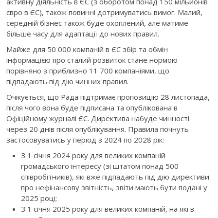
активну діяльність в ЄС (з оборотом понад 150 мільйонів
євро в ЄС), також повинні дотримуватись вимог. Малий,
середній бізнес також буде охоплений, але матиме
більше часу для адаптації до нових правил.
Майже для 50 000 компаній в ЄС збір та обмін
інформацією про сталий розвиток стане нормою
порівняно з приблизно 11 700 компаніями, що
підпадають під дію чинних правил.
Очікується, що Рада підтримає пропозицію 28 листопада,
після чого вона буде підписана та опублікована в
Офіційному журналі ЄС. Директива набуде чинності
через 20 днів після опублікування. Правила почнуть
застосовуватись у період з 2024 по 2028 рік:
З 1 січня 2024 року для великих компаній
громадського інтересу (зі штатом понад 500
співробітників), які вже підпадають під дію директиви
про нефінансову звітність, звіти мають бути подані у
2025 році;
З 1 січня 2025 року для великих компаній, на які в