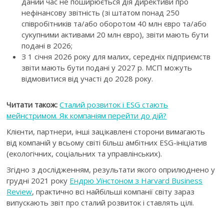
даний час не поширюється дія директиви про
нефінансову звітність (зі штатом понад 250
співробітників та/або оборотом 40 млн євро та/або
сукупними активами 20 млн євро), звіти мають бути
подані в 2026;
З 1 січня 2026 року для малих, середніх підприємств
звіти мають бути подані у 2027 р. МСП можуть
відмовитися від участі до 2028 року.
Читати також:
Сталий розвиток і ESG стають
мейнстримом. Як компаніям перейти до дій?
Клієнти, партнери, інші зацікавлені сторони вимагають
від компаній у всьому світі більш амбітних ESG-ініціатив
(екологічних, соціальних та управлінських).
Згідно з дослідженням, результати якого оприлюднено у
грудні 2021 року
Ендрю Уїнстоном з Harvard Business
Review
, практично всі найбільші компанії світу зараз
випускають звіт про сталий розвиток і ставлять цілі.