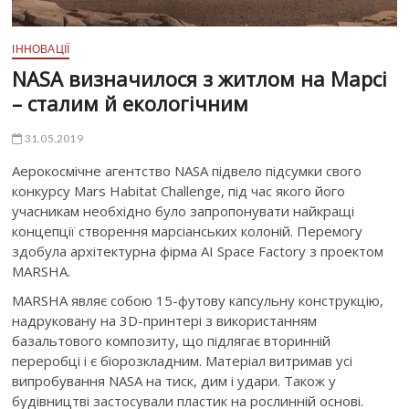
ІННОВАЦІЇ
NASA визначилося з житлом на Марсі
– сталим й екологічним
31.05.2019
Аерокосмічне агентство NASA підвело підсумки свого
конкурсу Mars Habitat Challenge, під час якого його
учасникам необхідно було запропонувати найкращі
концепції створення марсіанських колоній. Перемогу
здобула архітектурна фірма AI Space Factory з проектом
MARSHA.
MARSHA являє собою 15-футову капсульну конструкцію,
надруковану на 3D-принтері з використанням
базальтового композиту, що підлягає вторинній
переробці і є біорозкладним. Матеріал витримав усі
випробування NASA на тиск, дим і удари. Також у
будівництві застосували пластик на рослинній основі.