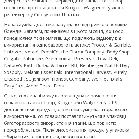
Джерсі, Пенсильванії, Меріленді та Вашингтоні, Loop
оголосила про приєднання Kroger і Walgreens у якості
ритейлерів у Сполучених Штатах.
Нова служба доставки заручилася підтримкою великих
брендів. Загалом, починаючи з цього місяця, до Loop
приєдналися такі компанії, що поділяють відмову від
використання одноразового пластику: Procter & Gamble,
Unilever, Nestlé, PepsiCo, the Clorox Company, Body Shop,
Colgate-Palmolive, Greenhouse, Preserve, Teva Deli,
Nature’s Path, Burlap & Barrel, RB, Reinberger Nut Butter,
Soapply, Melanin Essentials, International Harvest, Purely
Elizabeth, SC Johnson, Honest Company, WellPet, Bilal’s
EasyKale, Arbor Teas і Ecos.
Отже, споживачі можуть розміщувати замовлення
онлайн на сайтах Loop, Kroger або Walgreens. UPS
доставлятиме продукцію в міцній сумці багаторазового
використання. Усі товари поставлятимуться в упаковці
багаторазового використання і такій, що повністю
переробляється. Після використання продукту упаковка
збирається, очищається, поповнюється і