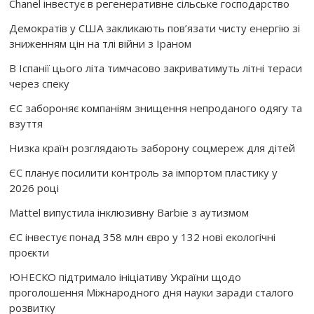
Chanel інвестує в регенеративне сільське господарство
Демократів у США закликають пов’язати чисту енергію зі
зниженням цін на тлі війни з Іраном
В Іспанії цього літа тимчасово закриватимуть літні тераси
через спеку
ЄС забороняє компаніям знищення непроданого одягу та
взуття
Низка країн розглядають заборону соцмереж для дітей
ЄС планує посилити контроль за імпортом пластику у
2026 році
Mattel випустила інклюзивну Barbie з аутизмом
ЄС інвестує понад 358 млн євро у 132 нові екологічні
проєкти
ЮНЕСКО підтримало ініціативу України щодо
проголошення Міжнародного дня науки заради сталого
розвитку