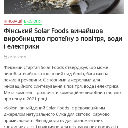
ІННОВАЦІЇ
ЕКОЛОГІЯ
Фінський Solar Foods винайшов
виробництво протеїну з повітря, води
і електрики
29.01.2019
Фінський стартап Solar Foods стверджує, що може
виробляти абсолютно новий вид білків, багатих на
поживні речовини. Основними джерелами для
інноваційного синтезування є повітря, вода і електрика.
Мета компанії – розпочати комерційне виробництво еко-
протеїну в 2021 році.
«Solein, винайдений Solar Foods, є революційним
джерелом натурального білка для світової харчової
промисловості. Він підходить для різноманітних
споживчих дієт і практично для всіх харчових продуктів…