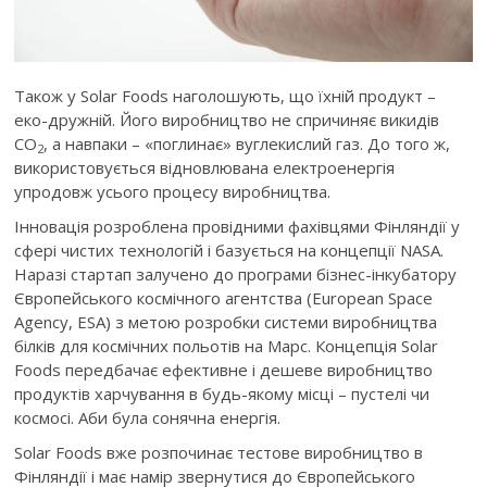
Також у Solar Foods наголошують, що їхній продукт –
еко-дружній. Його виробництво не спричиняє викидів
CO
, а навпаки – «поглинає» вуглекислий газ. До того ж,
2
використовується відновлювана електроенергія
упродовж усього процесу виробництва.
Інновація розроблена провідними фахівцями Фінляндії у
сфері чистих технологій і базується на концепції NASA.
Наразі стартап залучено до програми бізнес-інкубатору
Європейського космічного агентства (European Space
Agency, ESA) з метою розробки системи виробництва
білків для космічних польотів на Марс. Концепція Solar
Foods передбачає ефективне і дешеве виробництво
продуктів харчування в будь-якому місці – пустелі чи
космосі. Аби була сонячна енергія.
Solar Foods вже розпочинає тестове виробництво в
Фінляндії і має намір звернутися до Європейського