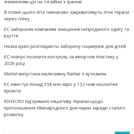
зниженням цін на тлі війни з Іраном
В Іспанії цього літа тимчасово закриватимуть літні тераси
через спеку
ЄС забороняє компаніям знищення непроданого одягу та
взуття
Низка країн розглядають заборону соцмереж для дітей
ЄС планує посилити контроль за імпортом пластику у
2026 році
Mattel випустила інклюзивну Barbie з аутизмом
ЄС інвестує понад 358 млн євро у 132 нові екологічні
проєкти
ЮНЕСКО підтримало ініціативу України щодо
проголошення Міжнародного дня науки заради сталого
розвитку