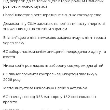
Від репресій до світових сцен: історію родини Польових
розповіли мовою музики
Chanel інвестує в регенеративне сільське господарство
Демократів у США закликають пов’язати чисту енергію зі
зниженням цін на тлі війни з Іраном
В Іспанії цього літа тимчасово закриватимуть літні тераси
через спеку
ЄС забороняє компаніям знищення непроданого одягу та
взуття
Низка країн розглядають заборону соцмереж для дітей
ЄС планує посилити контроль за імпортом пластику у
2026 році
Mattel випустила інклюзивну Barbie з аутизмом
ЄС інвестує понад 358 млн євро у 132 нові екологічні
проєкти