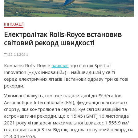
ІННОВАЦІЇ
Електролітак Rolls-Royce встановив
світовий рекорд швидкості
22.11.2021
Компанія Rolls-Royce
заявляє
, що її літак Spirit of
Innovation («Дух інновацій») – найшвидший у світі
серед електричних літаків і встанови одразу три світові
рекорди.
У компанії кажуть, що вже надали дані до Fédération
Aeronautique Internationale (FAI), федерації повітряного
спорту, яка контролює та сертифікує світові авіаційні та
астронавтичні рекорди, що о 15:45 (GMT) 16 листопада
2021 року літак досяг максимальної швидкості 555,9 км/
год на дистанції 3 км. Відтак, подолав існуючий рекорд на
213,04 км/год.