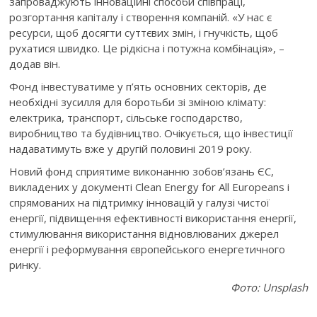
запроваджують інноваційні способи співпраці,
розгортання капіталу і створення компаній. «У нас є
ресурси, щоб досягти суттєвих змін, і гнучкість, щоб
рухатися швидко. Це рідкісна і потужна комбінація», –
додав він.
Фонд інвестуватиме у п’ять основних секторів, де
необхідні зусилля для боротьби зі зміною клімату:
електрика, транспорт, сільське господарство,
виробництво та будівництво. Очікується, що інвестиції
надаватимуть вже у другій половині 2019 року.
Новий фонд сприятиме виконанню зобов’язань ЄС,
викладених у документі Clean Energy for All Europeans і
спрямованих на підтримку інновацій у галузі чистої
енергії, підвищення ефективності використання енергії,
стимулювання використання відновлюваних джерел
енергії і реформування європейського енергетичного
ринку.
Фото: Unsplash