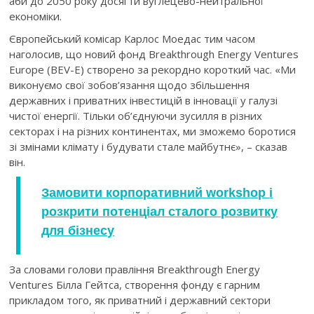
аби до 2050 року досягти вуглецево-нейтральної
економіки.
Європейський комісар Карлос Моедас тим часом
наголосив, що новий фонд Breakthrough Energy Ventures
Europe (BEV-E) створено за рекордно короткий час. «Ми
виконуємо свої зобов’язання щодо збільшення
державних і приватних інвестицій в інновації у галузі
чистої енергії. Тільки об’єднуючи зусилля в різних
секторах і на різних континентах, ми зможемо боротися
зі змінами клімату і будувати стале майбутнє», – сказав
він.
Замовити корпоративний
workshop
і
розкрити потенціал сталого розвитку
для бізнесу
За словами голови правління Breakthrough Energy
Ventures Білла Гейтса, створення фонду є гарним
прикладом того, як приватний і державний сектори