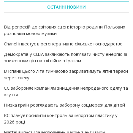
ОСТАННІ НОВИНИ
Від репресій до світових сцен: історію родини Польових
розповіли мовою музики
Chanel інвестує в регенеративне сільське господарство
Демократів у США закликають пов’язати чисту енергію зі
зниженням цін на тлі війни з Іраном
В Іспанії цього літа тимчасово закриватимуть літні тераси
через спеку
ЄС забороняє компаніям знищення непроданого одягу та
взуття
Низка країн розглядають заборону соцмереж для дітей
ЄС планує посилити контроль за імпортом пластику у
2026 році
Mattel випустила інклюзивну Barbie з аутизмом